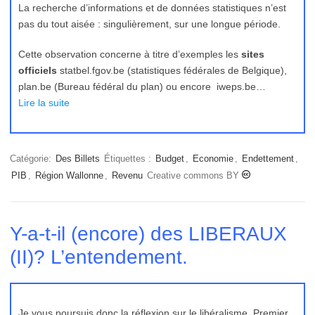
La recherche d’informations et de données statistiques n’est
pas du tout aisée : singulièrement, sur une longue période.
Cette observation concerne à titre d’exemples les
sites
officiels
statbel.fgov.be (statistiques fédérales de Belgique),
plan.be (Bureau fédéral du plan) ou encore iweps.be…
Lire la suite
Catégorie:
Des Billets
Étiquettes :
Budget
,
Economie
,
Endettement
,
PIB
,
Région Wallonne
,
Revenu
Creative commons BY
Y-a-t-il (encore) des LIBERAUX
(II)? L’entendement.
Je vous poursuis donc la réflexion sur le libéralisme. Premier