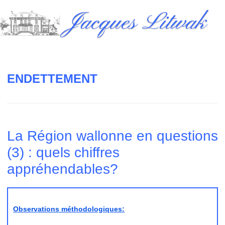
Skip
Jacques Litwak
to
content
ENDETTEMENT
La Région wallonne en questions
(3) : quels chiffres
appréhendables?
Observations méthodologiques: