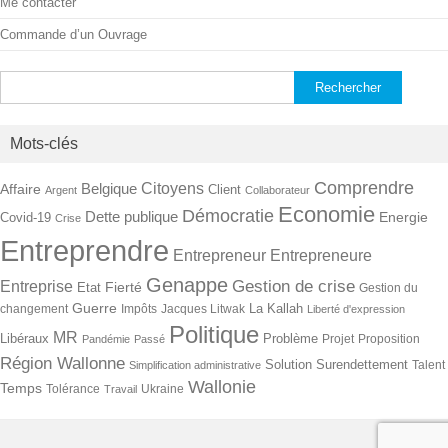
Me contacter
Commande d’un Ouvrage
Rechercher :
Mots-clés
Comprendre
Citoyens
Belgique
Affaire
Client
Argent
Collaborateur
Economie
Démocratie
Dette publique
Energie
Covid-19
Crise
Entreprendre
Entrepreneur
Entrepreneure
Genappe
Gestion de crise
Entreprise
Fierté
Etat
Gestion du
Guerre
La Kallah
changement
Impôts
Jacques Litwak
Liberté d'expression
Politique
MR
Libéraux
Problème
Projet
Proposition
Pandémie
Passé
Région Wallonne
Solution
Surendettement
Talent
Simplification administrative
Wallonie
Temps
Tolérance
Ukraine
Travail