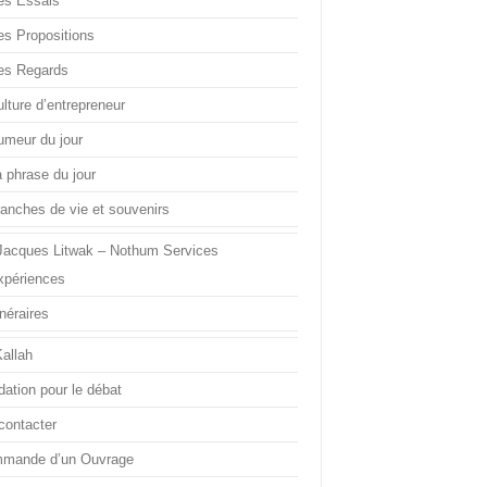
es Essais
es Propositions
es Regards
lture d’entrepreneur
umeur du jour
a phrase du jour
ranches de vie et souvenirs
Jacques Litwak – Nothum Services
xpériences
inéraires
Kallah
dation pour le débat
contacter
mande d’un Ouvrage