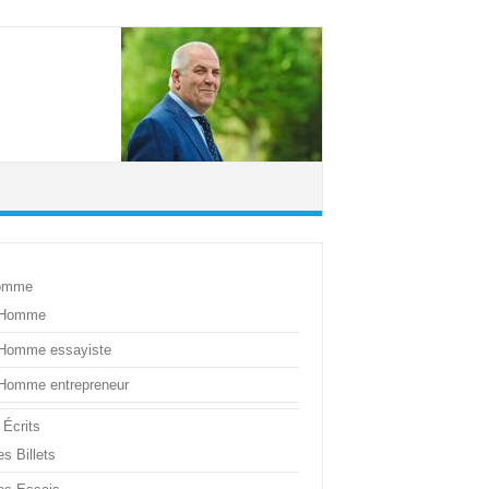
omme
’Homme
’Homme essayiste
’Homme entrepreneur
 Écrits
s Billets