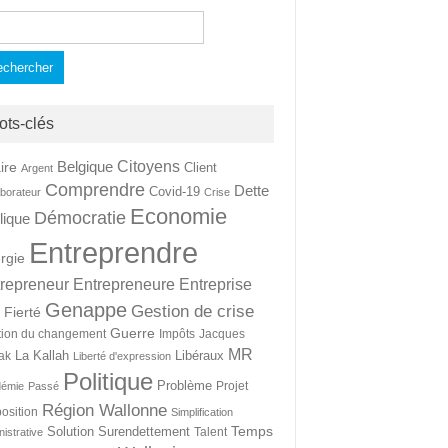
hercher :
ots-clés
Citoyens
Belgique
ire
Client
Argent
Comprendre
Dette
Covid-19
aborateur
Crise
Economie
Démocratie
lique
Entreprendre
rgie
repreneur
Entrepreneure
Entreprise
Genappe
Gestion de crise
Fierté
t
Guerre
tion du changement
Impôts
Jacques
MR
La Kallah
Libéraux
ak
Liberté d'expression
Politique
Problème
Projet
démie
Passé
Région Wallonne
osition
Simplification
Temps
Solution
Surendettement
Talent
nistrative