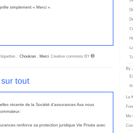
D
e qui signifie simplement « Merci ».
D
D
Cu
H
L
tiquettes :
Choukran
,
Merci
Creative commons BY
T
By 
E
 sur tout
It
La 
uelles récente de la Société d’assurances Axa nous
Fon
nsommateur:
Me 
urances renforce sa protection juridique Vie Privée avec
Com