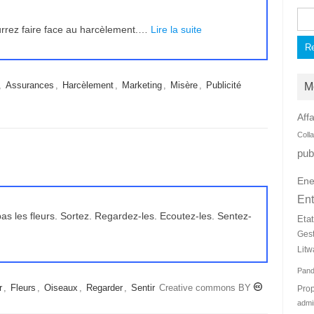
Rec
urrez faire face au harcèlement.…
Lire la suite
,
Assurances
,
Harcèlement
,
Marketing
,
Misère
,
Publicité
M
Affa
Coll
pub
Ene
Ent
as les fleurs. Sortez. Regardez-les. Ecoutez-les. Sentez-
Eta
Ges
Litw
Pan
r
,
Fleurs
,
Oiseaux
,
Regarder
,
Sentir
Creative commons BY
Prop
admi