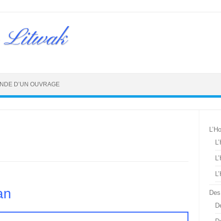
 Litwak
NDE D’UN OUVRAGE
L’H
L
L
L
an
Des
De