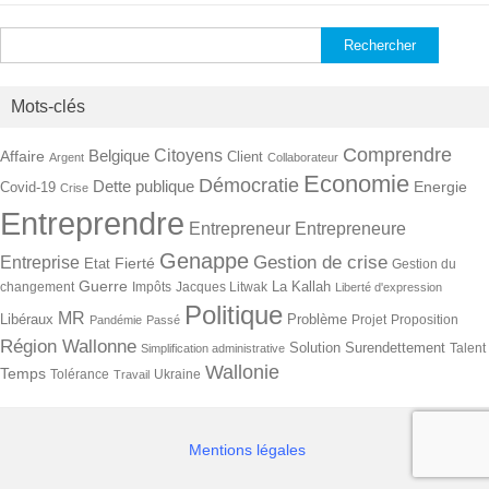
Rechercher :
Mots-clés
Comprendre
Citoyens
Belgique
Affaire
Client
Argent
Collaborateur
Economie
Démocratie
Dette publique
Energie
Covid-19
Crise
Entreprendre
Entrepreneur
Entrepreneure
Genappe
Gestion de crise
Entreprise
Fierté
Etat
Gestion du
Guerre
La Kallah
changement
Impôts
Jacques Litwak
Liberté d'expression
Politique
MR
Libéraux
Problème
Projet
Proposition
Pandémie
Passé
Région Wallonne
Solution
Surendettement
Talent
Simplification administrative
Wallonie
Temps
Tolérance
Ukraine
Travail
Mentions légales