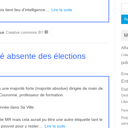
Rec
x tient lieu d’intelligence.…
Lire la suite
que
Creative commons BY
M
Affa
é absente des élections
Coll
pub
Ene
Ent
s une majorité forte (majorité absolue) dirigée de main de
Eta
Couronné, professeur de formation.
Ges
Litw
nnée dans Sa Ville.
Pan
Prop
e MR mais cela aurait pu être une autre étiquette tant le
admi
le pouvoir pour y rester.…
Lire la suite