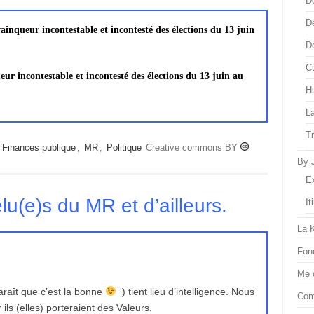
D
D
 vainqueur incontestable et incontesté des élections du 13 juin
D
Cu
ueur incontestable et incontesté des élections du 13 juin au
H
L
T
,
Finances publique
,
MR
,
Politique
Creative commons BY
By 
E
lu(e)s du MR et d’ailleurs.
It
La 
Fon
Me 
paraît que c’est la bonne
) tient lieu d’intelligence. Nous
Com
ils (elles) porteraient des Valeurs.