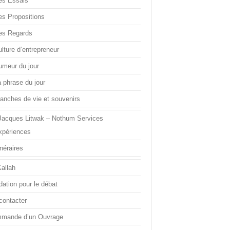
es Essais
es Propositions
es Regards
lture d’entrepreneur
umeur du jour
a phrase du jour
ranches de vie et souvenirs
Jacques Litwak – Nothum Services
xpériences
inéraires
Kallah
dation pour le débat
contacter
mande d’un Ouvrage