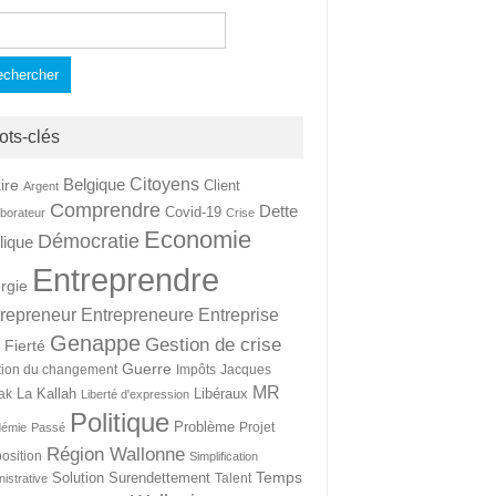
hercher :
ots-clés
Citoyens
Belgique
ire
Client
Argent
Comprendre
Dette
Covid-19
aborateur
Crise
Economie
Démocratie
lique
Entreprendre
rgie
repreneur
Entrepreneure
Entreprise
Genappe
Gestion de crise
Fierté
t
Guerre
tion du changement
Impôts
Jacques
MR
La Kallah
Libéraux
ak
Liberté d'expression
Politique
Problème
Projet
démie
Passé
Région Wallonne
osition
Simplification
Temps
Solution
Surendettement
Talent
nistrative