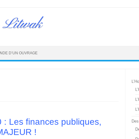
 Litwak
NDE D’UN OUVRAGE
L’H
L
L
L
0 : Les finances publiques,
Des
De
MAJEUR !