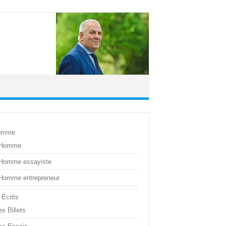
omme
’Homme
’Homme essayiste
’Homme entrepreneur
 Écrits
s Billets