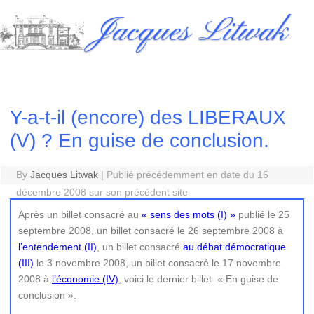
Skip
Jacques Litwak
to
content
Y-a-t-il (encore) des LIBERAUX
(V) ? En guise de conclusion.
By
Jacques Litwak
|
Publié précédemment en date du 16
décembre 2008 sur son précédent site
Après un billet consacré au
« sens des mots (I) »
publié le 25
septembre 2008, un billet consacré le 26 septembre 2008 à
l’entendement (II)
, un billet consacré
au débat démocratique
(III)
le 3 novembre 2008, un billet consacré le 17 novembre
2008 à
l’économie (IV)
, voici le dernier billet « En guise de
conclusion ».