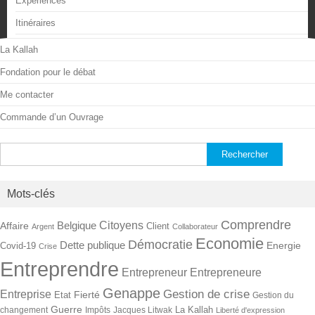
Expériences
Itinéraires
La Kallah
Fondation pour le débat
Me contacter
Commande d’un Ouvrage
Rechercher :
Mots-clés
Comprendre
Citoyens
Belgique
Affaire
Client
Argent
Collaborateur
Economie
Démocratie
Dette publique
Energie
Covid-19
Crise
Entreprendre
Entrepreneur
Entrepreneure
Genappe
Gestion de crise
Entreprise
Fierté
Etat
Gestion du
Guerre
La Kallah
changement
Impôts
Jacques Litwak
Liberté d'expression