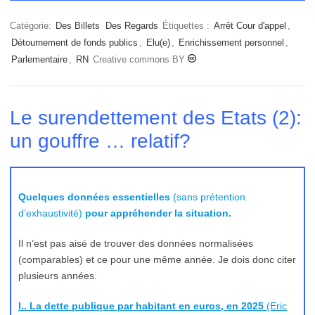
Catégorie:
Des Billets
Des Regards
Étiquettes :
Arrêt Cour d'appel
,
Détournement de fonds publics
,
Elu(e)
,
Enrichissement personnel
,
Parlementaire
,
RN
Creative commons BY
Le surendettement des Etats (2):
un gouffre … relatif?
Quelques données essentielles
(sans prétention
d’exhaustivité)
pour appréhender la situation.
Il n’est pas aisé de trouver des données normalisées
(comparables) et ce pour une même année. Je dois donc citer
plusieurs années.
I.. La dette publique par habitant en euros, en 2025
(Eric