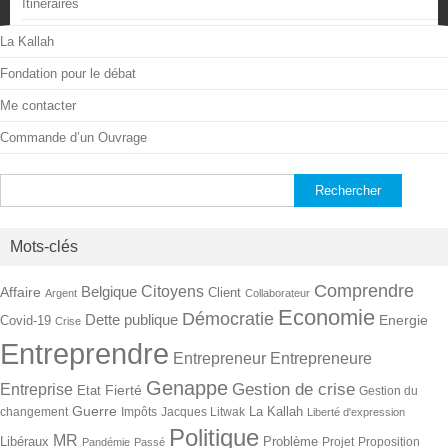
Itinéraires
La Kallah
Fondation pour le débat
Me contacter
Commande d’un Ouvrage
Rechercher :
Mots-clés
Comprendre
Citoyens
Belgique
Affaire
Client
Argent
Collaborateur
Economie
Démocratie
Dette publique
Energie
Covid-19
Crise
Entreprendre
Entrepreneur
Entrepreneure
Genappe
Gestion de crise
Entreprise
Fierté
Etat
Gestion du
Guerre
La Kallah
changement
Impôts
Jacques Litwak
Liberté d'expression
Politique
MR
Libéraux
Problème
Projet
Proposition
Pandémie
Passé