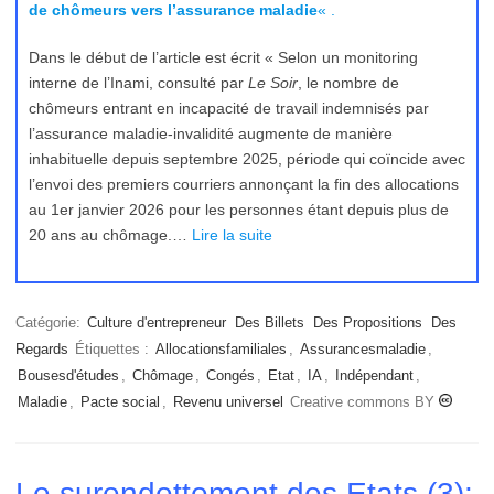
de chômeurs vers l’assurance maladie
« .
Dans le début de l’article est écrit « Selon un monitoring
interne de l’Inami, consulté par
Le Soir
, le nombre de
chômeurs entrant en incapacité de travail indemnisés par
l’assurance maladie-invalidité augmente de manière
inhabituelle depuis septembre 2025, période qui coïncide avec
l’envoi des premiers courriers annonçant la fin des allocations
au 1er janvier 2026 pour les personnes étant depuis plus de
20 ans au chômage.…
Lire la suite
Catégorie:
Culture d'entrepreneur
Des Billets
Des Propositions
Des
Regards
Étiquettes :
Allocationsfamiliales
,
Assurancesmaladie
,
Bousesd'études
,
Chômage
,
Congés
,
Etat
,
IA
,
Indépendant
,
Maladie
,
Pacte social
,
Revenu universel
Creative commons BY
Le surendettement des Etats (3):