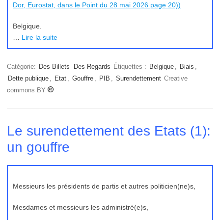
Dor, Eurostat, dans le Point du 28 mai 2026 page 20))
Belgique.
…
Lire la suite
Catégorie:
Des Billets
Des Regards
Étiquettes :
Belgique
,
Biais
,
Dette publique
,
Etat
,
Gouffre
,
PIB
,
Surendettement
Creative
commons BY
Le surendettement des Etats (1):
un gouffre
Messieurs les présidents de partis et autres politicien(ne)s,
Mesdames et messieurs les administré(e)s,