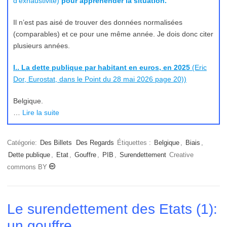
d’exhaustivité)
pour appréhender la situation.
Il n’est pas aisé de trouver des données normalisées
(comparables) et ce pour une même année. Je dois donc citer
plusieurs années.
I.. La dette publique par habitant en euros, en 2025
(Eric
Dor, Eurostat, dans le Point du 28 mai 2026 page 20))
Belgique.
…
Lire la suite
Catégorie:
Des Billets
Des Regards
Étiquettes :
Belgique
,
Biais
,
Dette publique
,
Etat
,
Gouffre
,
PIB
,
Surendettement
Creative
commons BY
Le surendettement des Etats (1):
un gouffre