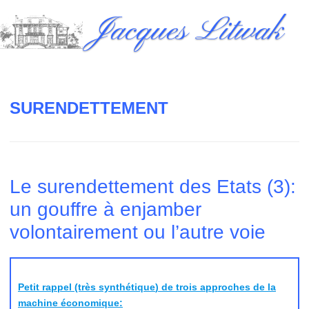
Skip
Jacques Litwak
to
content
SURENDETTEMENT
Le surendettement des Etats (3):
un gouffre à enjamber
volontairement ou l’autre voie
Petit rappel (très synthé
tique
) de trois approches de la
machine économique: