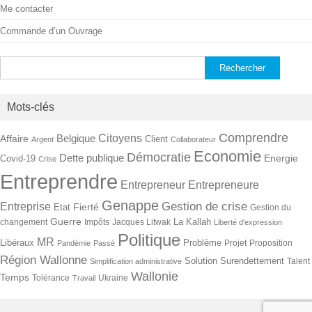
Me contacter
Commande d’un Ouvrage
Rechercher :
Mots-clés
Comprendre
Citoyens
Belgique
Affaire
Client
Argent
Collaborateur
Economie
Démocratie
Dette publique
Energie
Covid-19
Crise
Entreprendre
Entrepreneur
Entrepreneure
Genappe
Gestion de crise
Entreprise
Fierté
Etat
Gestion du
Guerre
La Kallah
changement
Impôts
Jacques Litwak
Liberté d'expression
Politique
MR
Libéraux
Problème
Projet
Proposition
Pandémie
Passé
Région Wallonne
Solution
Surendettement
Talent
Simplification administrative
Wallonie
Temps
Tolérance
Ukraine
Travail