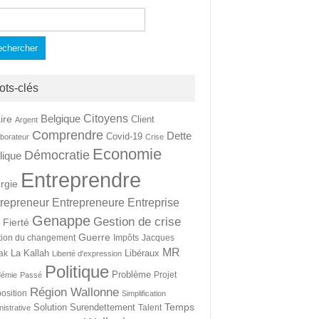
hercher :
ots-clés
Citoyens
Belgique
ire
Client
Argent
Comprendre
Dette
Covid-19
aborateur
Crise
Economie
Démocratie
lique
Entreprendre
rgie
repreneur
Entrepreneure
Entreprise
Genappe
Gestion de crise
Fierté
t
Guerre
tion du changement
Impôts
Jacques
MR
La Kallah
Libéraux
ak
Liberté d'expression
Politique
Problème
Projet
démie
Passé
Région Wallonne
osition
Simplification
Temps
Solution
Surendettement
Talent
nistrative