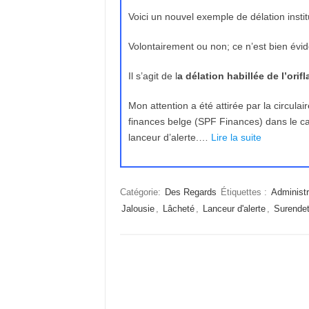
Voici un nouvel exemple de délation instit
Volontairement ou non; ce n’est bien évi
Il s’agit de l
a délation habillée de l’orif
Mon attention a été attirée par la circul
finances belge (SPF Finances) dans le ca
lanceur d’alerte.…
Lire la suite
Catégorie:
Des Regards
Étiquettes :
Administ
Jalousie
,
Lâcheté
,
Lanceur d'alerte
,
Surende