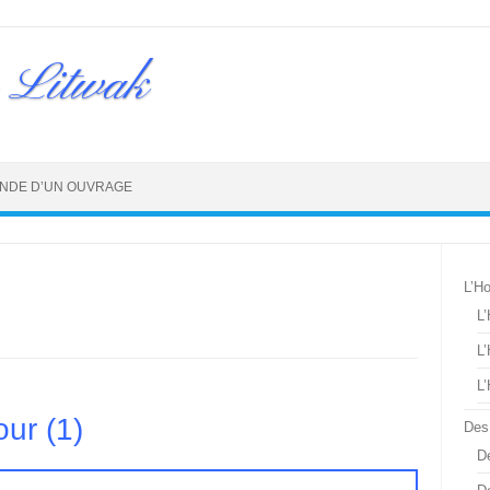
 Litwak
NDE D’UN OUVRAGE
L’H
L
L
L
our (1)
Des
De