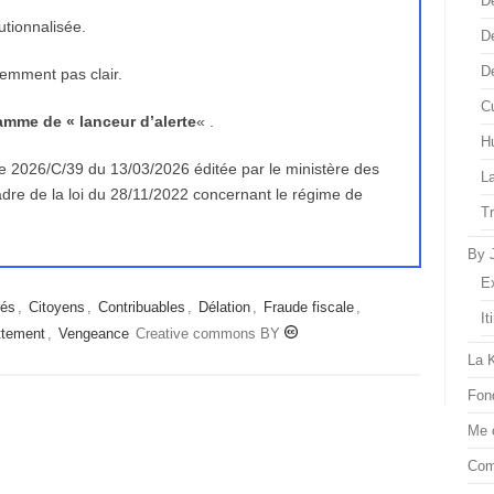
D
utionnalisée.
D
D
demment pas clair.
Cu
lamme de « lanceur d’alerte
« .
H
aire 2026/C/39 du 13/03/2026 éditée par le ministère des
L
dre de la loi du 28/11/2022 concernant le régime de
T
By 
E
rés
,
Citoyens
,
Contribuables
,
Délation
,
Fraude fiscale
,
It
ttement
,
Vengeance
Creative commons BY
La 
Fon
Me 
Com