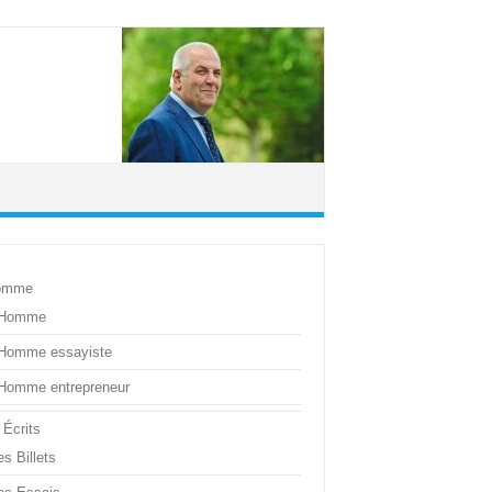
omme
’Homme
’Homme essayiste
’Homme entrepreneur
 Écrits
s Billets