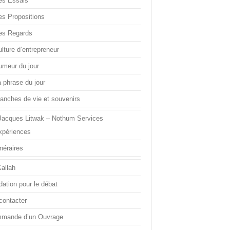
es Essais
es Propositions
es Regards
lture d’entrepreneur
umeur du jour
a phrase du jour
ranches de vie et souvenirs
Jacques Litwak – Nothum Services
xpériences
inéraires
Kallah
dation pour le débat
contacter
mande d’un Ouvrage