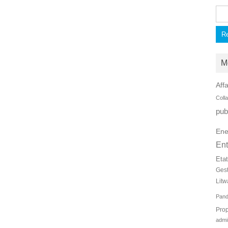
Rec
M
Affa
Coll
pub
Ene
Ent
Eta
Ges
Litw
Pan
Prop
admi