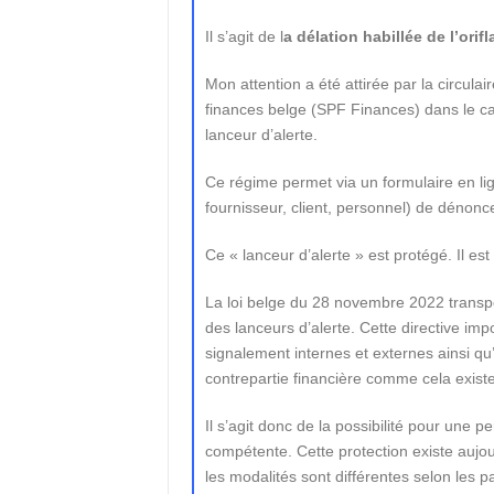
Il s’agit de l
a délation habillée de l’orif
Mon attention a été attirée par la circul
finances belge (SPF Finances) dans le ca
lanceur d’alerte.
Ce régime permet via un formulaire en lign
fournisseur, client, personnel) de dénonc
Ce « lanceur d’alerte » est protégé. Il est
La loi belge du 28 novembre 2022 transpo
des lanceurs d’alerte. Cette directive i
signalement internes et externes ainsi qu’
contrepartie financière comme cela exist
Il s’agit donc de la possibilité pour une 
compétente. Cette protection existe aujo
les modalités sont différentes selon les p