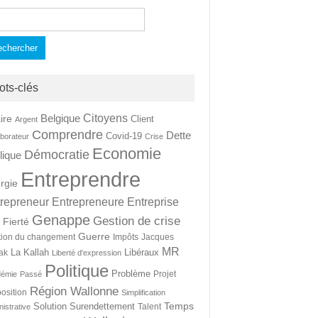
hercher :
ots-clés
Citoyens
Belgique
ire
Client
Argent
Comprendre
Dette
Covid-19
aborateur
Crise
Economie
Démocratie
lique
Entreprendre
rgie
repreneur
Entrepreneure
Entreprise
Genappe
Gestion de crise
Fierté
t
Guerre
tion du changement
Impôts
Jacques
MR
La Kallah
Libéraux
ak
Liberté d'expression
Politique
Problème
Projet
démie
Passé
Région Wallonne
osition
Simplification
Temps
Solution
Surendettement
Talent
nistrative