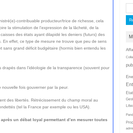
Rec
istré(e)-contribuable producteur/trice de richesse, cela
re la stimulation de l’expression de la lâcheté, de la
caisses des états ayant dilapidé les deniers (futurs) des
M
s. En effet, ce type de mesure ne trouve que peu de sens
et sans grand déficit budgétaire (hormis bien entendu les
Affa
Coll
pub
s drapés dans l’idéologie de la transparence (souvent pour
Ene
Ent
ne nouvelle fois gouverner par la peur.
Eta
Ges
ment des libertés. Rétrécissement du champ moral au
Litw
endettés (tel la France par exemple ou les USA).
Pan
 après un débat loyal permettant d’en mesurer toutes
Prop
admi