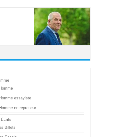
omme
’Homme
’Homme essayiste
’Homme entrepreneur
 Écrits
s Billets