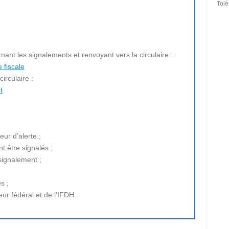
Tol
ant les signalements et renvoyant vers la circulaire :
 fiscale
irculaire :
t
eur d’alerte ;
t être signalés ;
signalement ;
s ;
ur fédéral et de l’IFDH.