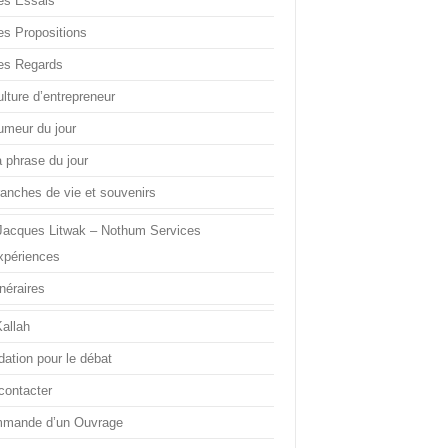
es Essais
es Propositions
es Regards
lture d’entrepreneur
umeur du jour
a phrase du jour
ranches de vie et souvenirs
Jacques Litwak – Nothum Services
xpériences
inéraires
Kallah
dation pour le débat
contacter
mande d’un Ouvrage