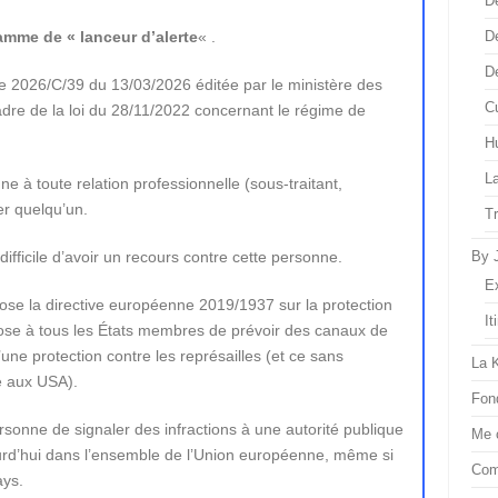
D
lamme de « lanceur d’alerte
« .
D
D
aire 2026/C/39 du 13/03/2026 éditée par le ministère des
Cu
dre de la loi du 28/11/2022 concernant le régime de
H
L
e à toute relation professionnelle (sous-traitant,
er quelqu’un.
T
 difficile d’avoir un recours contre cette personne.
By 
E
se la directive européenne 2019/1937 sur la protection
It
mpose à tous les États membres de prévoir des canaux de
une protection contre les représailles (et ce sans
La 
e aux USA).
Fon
personne de signaler des infractions à une autorité publique
Me 
urd’hui dans l’ensemble de l’Union européenne, même si
Com
ays.