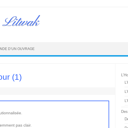
 Litwak
NDE D’UN OUVRAGE
our (1)
L’H
L
L
L
Des
utionnalisée.
De
demment pas clair.