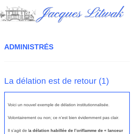
Skip
Jacques Litwak
to
content
ADMINISTRÉS
La délation est de retour (1)
Voici un nouvel exemple de délation institutionnalisée.
Volontairement ou non; ce n’est bien évidemment pas clair.
Il s’agit de l
a délation habillée de l’oriflamme de « lanceur