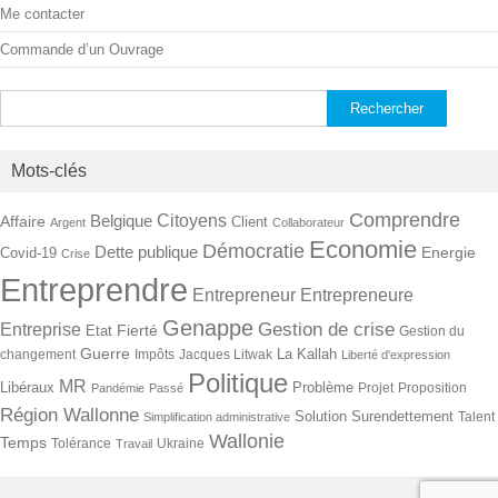
Me contacter
Commande d’un Ouvrage
Rechercher :
Mots-clés
Comprendre
Citoyens
Belgique
Affaire
Client
Argent
Collaborateur
Economie
Démocratie
Dette publique
Energie
Covid-19
Crise
Entreprendre
Entrepreneur
Entrepreneure
Genappe
Gestion de crise
Entreprise
Fierté
Etat
Gestion du
Guerre
La Kallah
changement
Impôts
Jacques Litwak
Liberté d'expression
Politique
MR
Libéraux
Problème
Projet
Proposition
Pandémie
Passé
Région Wallonne
Solution
Surendettement
Talent
Simplification administrative
Wallonie
Temps
Tolérance
Ukraine
Travail