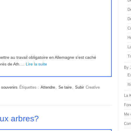
D
D
D
Cu
H
L
T
ttre au travail obligatoire en Allemagne s’est caché
près de Ath.…
Lire la suite
By 
E
It
t souvenirs
Étiquettes :
Attendre
,
Se taire
,
Subir
Creative
La 
Fon
Me 
eux arbres?
Com