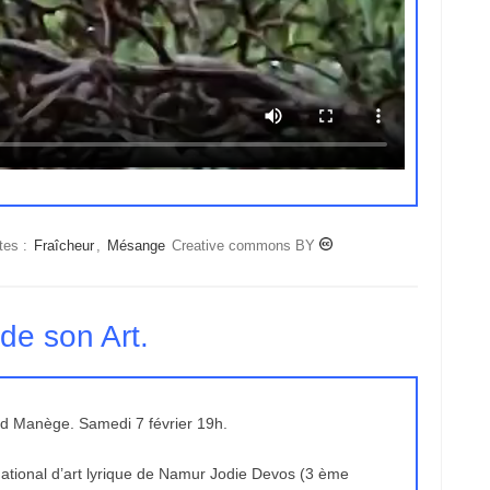
tes :
Fraîcheur
,
Mésange
Creative commons BY
de son Art.
nd Manège. Samedi 7 février 19h.
ational d’art lyrique de Namur Jodie Devos (3 ème