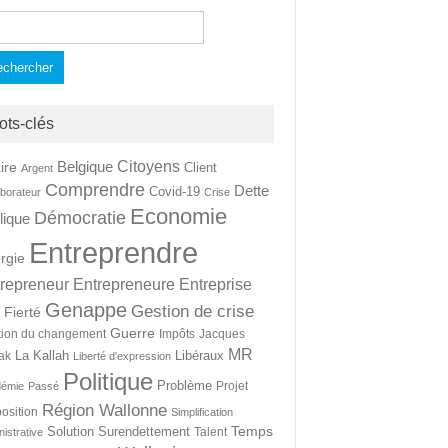
hercher :
ots-clés
Citoyens
Belgique
ire
Client
Argent
Comprendre
Dette
Covid-19
aborateur
Crise
Economie
Démocratie
lique
Entreprendre
rgie
repreneur
Entrepreneure
Entreprise
Genappe
Gestion de crise
Fierté
t
Guerre
tion du changement
Impôts
Jacques
MR
La Kallah
Libéraux
ak
Liberté d'expression
Politique
Problème
Projet
démie
Passé
Région Wallonne
osition
Simplification
Temps
Solution
Surendettement
Talent
nistrative