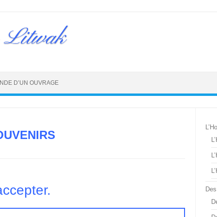
 Litwak
NDE D’UN OUVRAGE
L’H
OUVENIRS
L
L
L
accepter.
Des
De