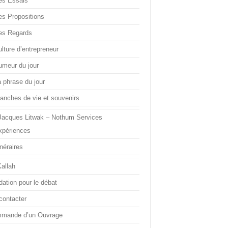
es Essais
es Propositions
es Regards
lture d’entrepreneur
umeur du jour
a phrase du jour
ranches de vie et souvenirs
Jacques Litwak – Nothum Services
xpériences
inéraires
Kallah
dation pour le débat
contacter
mande d’un Ouvrage