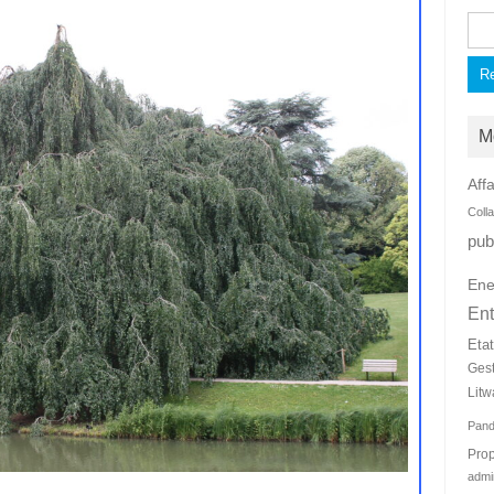
Rec
M
Affa
Coll
pub
Ene
Ent
Eta
Ges
Litw
Pan
Prop
admi