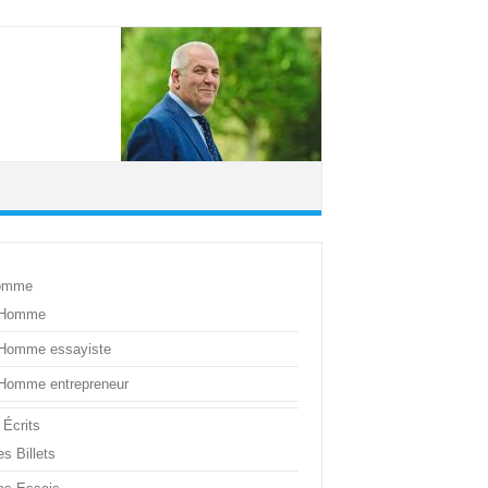
omme
’Homme
’Homme essayiste
’Homme entrepreneur
 Écrits
s Billets