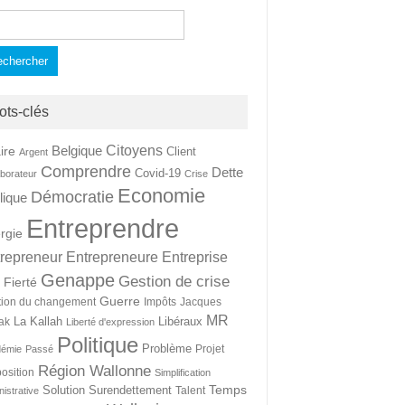
hercher :
ots-clés
Citoyens
Belgique
ire
Client
Argent
Comprendre
Dette
Covid-19
aborateur
Crise
Economie
Démocratie
lique
Entreprendre
rgie
repreneur
Entrepreneure
Entreprise
Genappe
Gestion de crise
Fierté
t
Guerre
tion du changement
Impôts
Jacques
MR
La Kallah
Libéraux
ak
Liberté d'expression
Politique
Problème
Projet
démie
Passé
Région Wallonne
osition
Simplification
Temps
Solution
Surendettement
Talent
nistrative