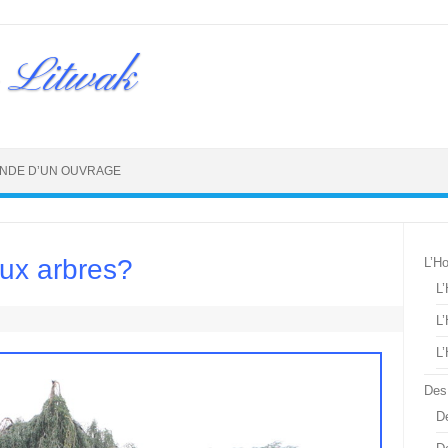
 Litwak
NDE D’UN OUVRAGE
eux arbres?
L’H
L
L
L
Des
De