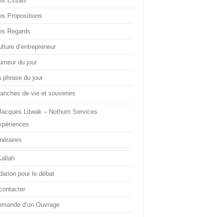
es Essais
es Propositions
es Regards
lture d’entrepreneur
umeur du jour
a phrase du jour
ranches de vie et souvenirs
Jacques Litwak – Nothum Services
xpériences
inéraires
Kallah
dation pour le débat
contacter
mande d’un Ouvrage