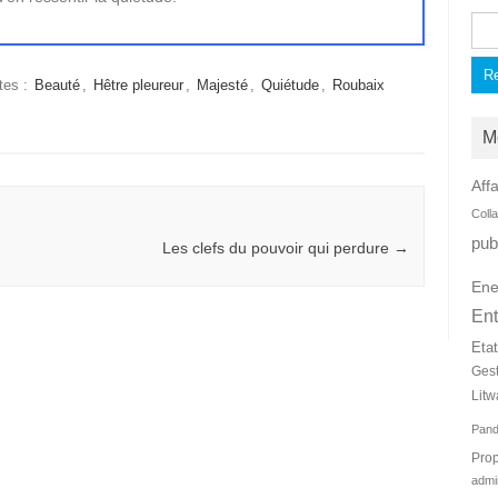
Rec
tes :
Beauté
,
Hêtre pleureur
,
Majesté
,
Quiétude
,
Roubaix
M
Affa
Coll
pub
Les clefs du pouvoir qui perdure
→
Ene
Ent
Eta
Ges
Litw
Pan
Prop
admi