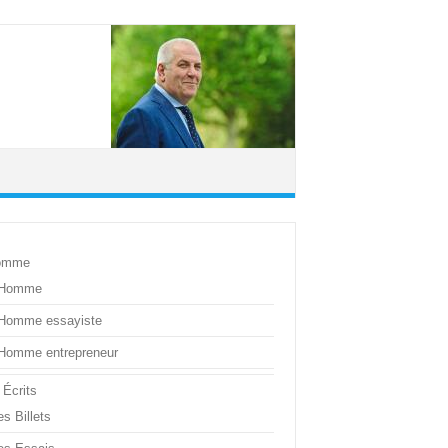
omme
’Homme
’Homme essayiste
’Homme entrepreneur
 Écrits
s Billets