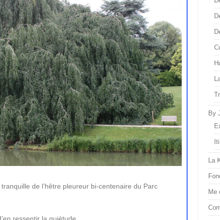
D
D
D
Cu
H
L
T
By 
E
It
La 
Fon
tranquille de l’hêtre pleureur bi-centenaire du Parc
Me 
Com
’en ressentir la quiétude.