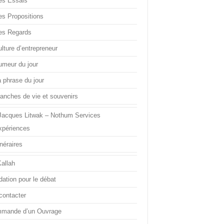
es Essais
es Propositions
es Regards
lture d’entrepreneur
umeur du jour
a phrase du jour
ranches de vie et souvenirs
Jacques Litwak – Nothum Services
xpériences
inéraires
Kallah
dation pour le débat
contacter
mande d’un Ouvrage