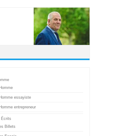
omme
’Homme
’Homme essayiste
’Homme entrepreneur
 Écrits
s Billets