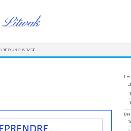
 Litwak
NDE D’UN OUVRAGE
L’H
L
L
L
Des
De