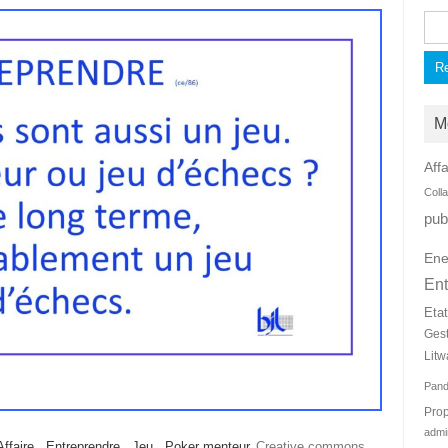
Rec
M
Affa
Coll
pub
Ene
Ent
Eta
Ges
Litw
Pan
Prop
admi
Affaire
,
Entreprendre
,
Jeu
,
Poker menteur
Creative commons