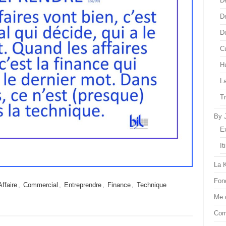
D
D
D
Cu
H
L
T
By 
E
It
La 
Fon
Affaire
,
Commercial
,
Entreprendre
,
Finance
,
Technique
Me 
Com