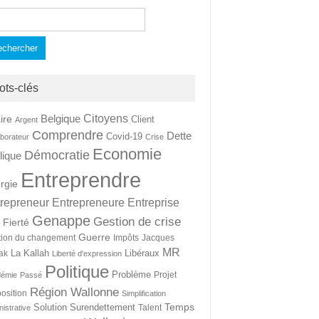
hercher :
ots-clés
Citoyens
Belgique
ire
Client
Argent
Comprendre
Dette
Covid-19
aborateur
Crise
Economie
Démocratie
lique
Entreprendre
rgie
repreneur
Entrepreneure
Entreprise
Genappe
Gestion de crise
Fierté
t
Guerre
tion du changement
Impôts
Jacques
MR
La Kallah
Libéraux
ak
Liberté d'expression
Politique
Problème
Projet
démie
Passé
Région Wallonne
osition
Simplification
Temps
Solution
Surendettement
Talent
nistrative