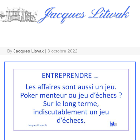
Skip
Jacques Litwak
to
content
By
Jacques Litwak
|
3 octobre 2022