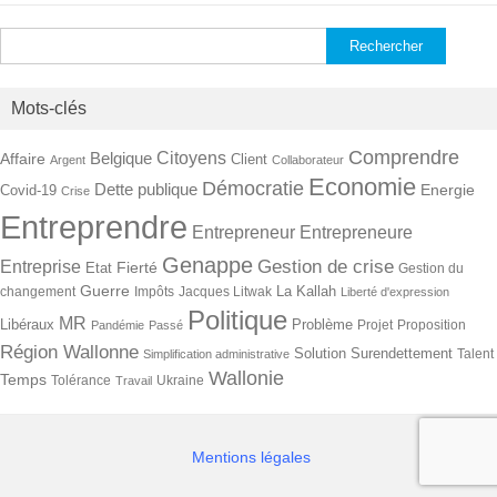
Rechercher :
Mots-clés
Comprendre
Citoyens
Belgique
Affaire
Client
Argent
Collaborateur
Economie
Démocratie
Dette publique
Energie
Covid-19
Crise
Entreprendre
Entrepreneur
Entrepreneure
Genappe
Gestion de crise
Entreprise
Fierté
Etat
Gestion du
Guerre
La Kallah
changement
Impôts
Jacques Litwak
Liberté d'expression
Politique
MR
Libéraux
Problème
Projet
Proposition
Pandémie
Passé
Région Wallonne
Solution
Surendettement
Talent
Simplification administrative
Wallonie
Temps
Tolérance
Ukraine
Travail
Mentions légales