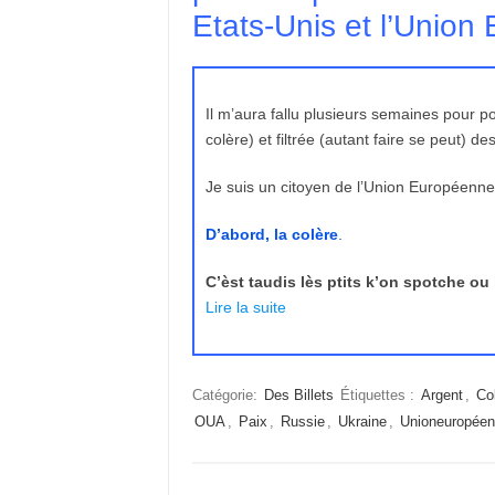
Etats-Unis et l’Union
Il m’aura fallu plusieurs semaines pour 
colère) et filtrée (autant faire se peut) 
Je suis un citoyen de l’Union Européenne
D’abord, la colère
.
C’èst taudis lès ptits k’on spotche ou
Lire la suite
Catégorie:
Des Billets
Étiquettes :
Argent
,
Co
OUA
,
Paix
,
Russie
,
Ukraine
,
Unioneuropée