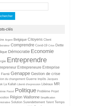
hercher :
ots-clés
Citoyens
Belgique
ire
Client
Argent
Comprendre
Dette
Covid-19
aborateur
Crise
Economie
Démocratie
lique
Entreprendre
rgie
repreneur
Entrepreneure
Entreprise
Genappe
Gestion de crise
Fierté
t
Guerre
tion du changement
Impôts
Jacques
MR
La Kallah
Libéraux
ak
Liberté d'expression
Politique
Problème
Projet
démie
Passé
Région Wallonne
osition
Simplification
Temps
Solution
Surendettement
Talent
nistrative