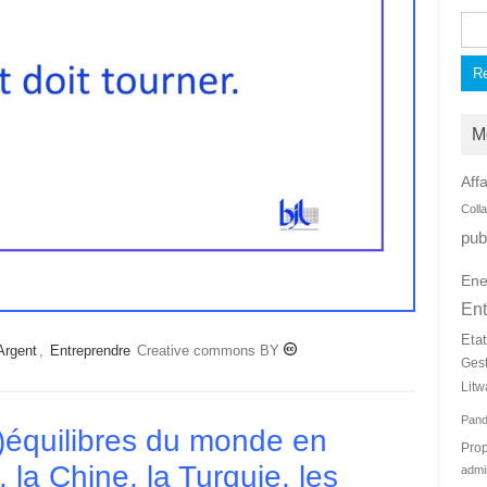
Rec
M
Affa
Coll
pub
Ene
Ent
Eta
Argent
,
Entreprendre
Creative commons BY
Ges
Litw
Pan
s)équilibres du monde en
Prop
 la Chine, la Turquie, les
admi