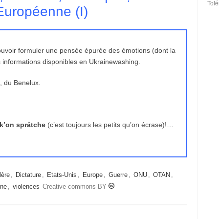
Tol
 Européenne (I)
pouvoir formuler une pensée épurée des émotions (dont la
des informations disponibles en Ukrainewashing.
, du Benelux.
 k’on sprâtche
(c’est toujours les petits qu’on écrase)!…
lère
,
Dictature
,
Etats-Unis
,
Europe
,
Guerre
,
ONU
,
OTAN
,
nne
,
violences
Creative commons BY