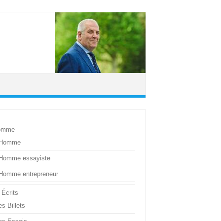
omme
’Homme
’Homme essayiste
’Homme entrepreneur
 Écrits
s Billets