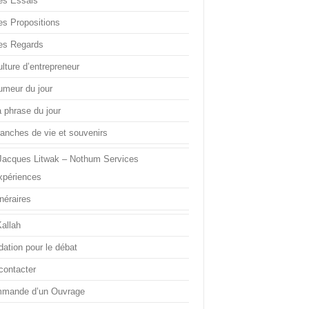
es Essais
es Propositions
es Regards
lture d’entrepreneur
umeur du jour
a phrase du jour
ranches de vie et souvenirs
Jacques Litwak – Nothum Services
xpériences
inéraires
Kallah
dation pour le débat
contacter
mande d’un Ouvrage