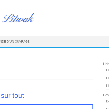
 Litwak
NDE D’UN OUVRAGE
L’H
L
L
L
 sur tout
Des
De