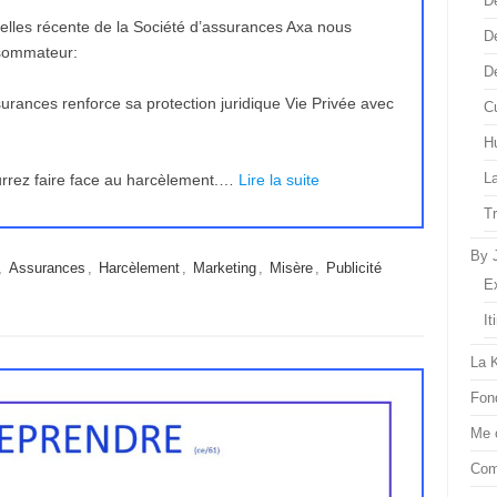
D
uelles récente de la Société d’assurances Axa nous
D
nsommateur:
D
urances renforce sa protection juridique Vie Privée avec
Cu
H
L
urrez faire face au harcèlement.…
Lire la suite
T
By 
,
Assurances
,
Harcèlement
,
Marketing
,
Misère
,
Publicité
E
It
La 
Fon
Me 
Com