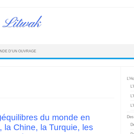
 Litwak
NDE D’UN OUVRAGE
L’H
L
L
L
s)équilibres du monde en
Des
De
 la Chine, la Turquie, les