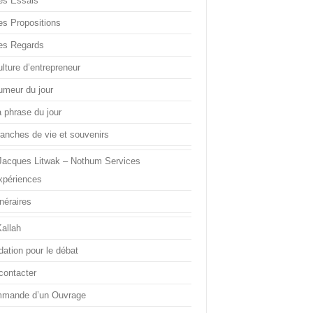
es Essais
es Propositions
es Regards
lture d’entrepreneur
umeur du jour
a phrase du jour
ranches de vie et souvenirs
Jacques Litwak – Nothum Services
xpériences
inéraires
Kallah
dation pour le débat
contacter
mande d’un Ouvrage