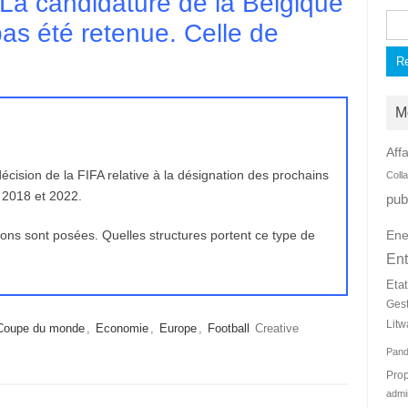
 La candidature de la Belgique
Rec
as été retenue. Celle de
M
Affa
décision de la FIFA relative à la désignation des prochains
Coll
 2018 et 2022.
pub
ions sont posées. Quelles structures portent ce type de
Ene
Ent
Eta
Ges
Litw
Coupe du monde
,
Economie
,
Europe
,
Football
Creative
Pan
Prop
admi