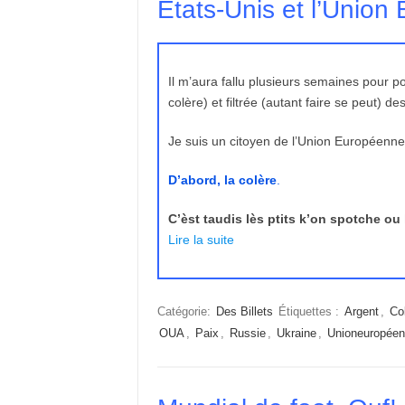
Etats-Unis et l’Union
Il m’aura fallu plusieurs semaines pour 
colère) et filtrée (autant faire se peut) 
Je suis un citoyen de l’Union Européenne
D’abord, la colère
.
C’èst taudis lès ptits k’on spotche ou
Lire la suite
Catégorie:
Des Billets
Étiquettes :
Argent
,
Co
OUA
,
Paix
,
Russie
,
Ukraine
,
Unioneuropée