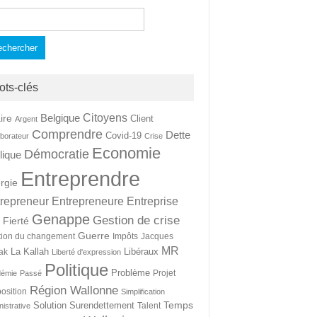
hercher :
ots-clés
Citoyens
Belgique
ire
Client
Argent
Comprendre
Dette
Covid-19
aborateur
Crise
Economie
Démocratie
lique
Entreprendre
rgie
repreneur
Entrepreneure
Entreprise
Genappe
Gestion de crise
Fierté
t
Guerre
tion du changement
Impôts
Jacques
MR
La Kallah
Libéraux
ak
Liberté d'expression
Politique
Problème
Projet
démie
Passé
Région Wallonne
osition
Simplification
Temps
Solution
Surendettement
Talent
nistrative