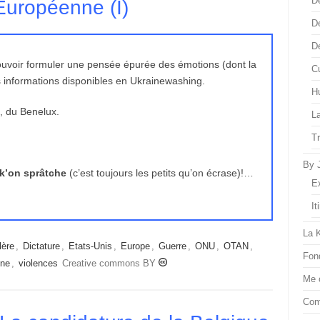
D
 Européenne (I)
D
D
pouvoir formuler une pensée épurée des émotions (dont la
Cu
des informations disponibles en Ukrainewashing.
H
, du Benelux.
L
T
By 
 k’on sprâtche
(c’est toujours les petits qu’on écrase)!…
E
It
La 
lère
,
Dictature
,
Etats-Unis
,
Europe
,
Guerre
,
ONU
,
OTAN
,
Fon
nne
,
violences
Creative commons BY
Me 
Com