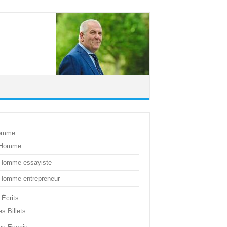
omme
’Homme
’Homme essayiste
’Homme entrepreneur
 Écrits
s Billets