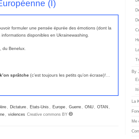
D
 Européenne (I)
D
D
pouvoir formuler une pensée épurée des émotions (dont la
Cu
des informations disponibles en Ukrainewashing.
H
, du Benelux.
L
T
By 
 k’on sprâtche
(c’est toujours les petits qu’on écrase)!…
E
It
La 
lère
,
Dictature
,
Etats-Unis
,
Europe
,
Guerre
,
ONU
,
OTAN
,
Fon
nne
,
violences
Creative commons BY
Me 
Com