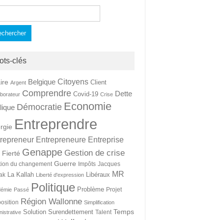
hercher :
ots-clés
Citoyens
Belgique
ire
Client
Argent
Comprendre
Dette
Covid-19
aborateur
Crise
Economie
Démocratie
lique
Entreprendre
rgie
repreneur
Entrepreneure
Entreprise
Genappe
Gestion de crise
Fierté
t
Guerre
tion du changement
Impôts
Jacques
MR
La Kallah
Libéraux
ak
Liberté d'expression
Politique
Problème
Projet
démie
Passé
Région Wallonne
osition
Simplification
Temps
Solution
Surendettement
Talent
nistrative