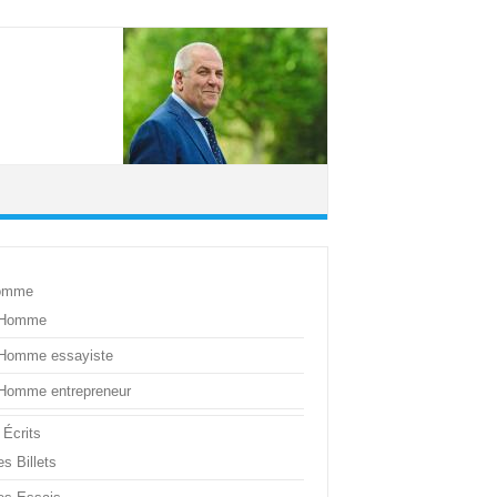
omme
’Homme
’Homme essayiste
’Homme entrepreneur
 Écrits
s Billets