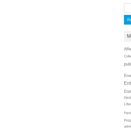
Rec
M
Affa
Coll
pub
Ene
Ent
Eta
Ges
Litw
Pan
Prop
admi