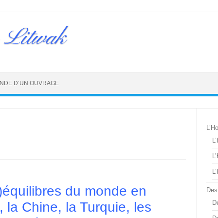
 Litwak
NDE D’UN OUVRAGE
L’H
L
L
L
s)équilibres du monde en
Des
De
 la Chine, la Turquie, les