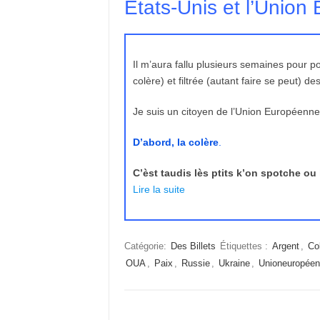
Etats-Unis et l’Union
Il m’aura fallu plusieurs semaines pour 
colère) et filtrée (autant faire se peut) 
Je suis un citoyen de l’Union Européenne
D’abord, la colère
.
C’èst taudis lès ptits k’on spotche ou
Lire la suite
Catégorie:
Des Billets
Étiquettes :
Argent
,
Co
OUA
,
Paix
,
Russie
,
Ukraine
,
Unioneuropée