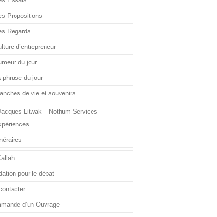
es Essais
es Propositions
es Regards
lture d’entrepreneur
umeur du jour
a phrase du jour
ranches de vie et souvenirs
Jacques Litwak – Nothum Services
xpériences
inéraires
Kallah
dation pour le débat
contacter
mande d’un Ouvrage