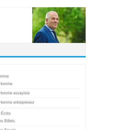
omme
’Homme
’Homme essayiste
’Homme entrepreneur
 Écrits
s Billets