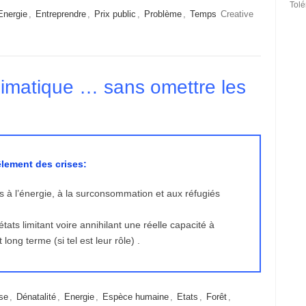
Tol
Energie
,
Entreprendre
,
Prix public
,
Problème
,
Temps
Creative
climatique … sans omettre les
êlement des crises:
es à l’énergie, à la surconsommation et aux réfugiés
ts limitant voire annihilant une réelle capacité à
ong terme (si tel est leur rôle) .
se
,
Dénatalité
,
Energie
,
Espèce humaine
,
Etats
,
Forêt
,