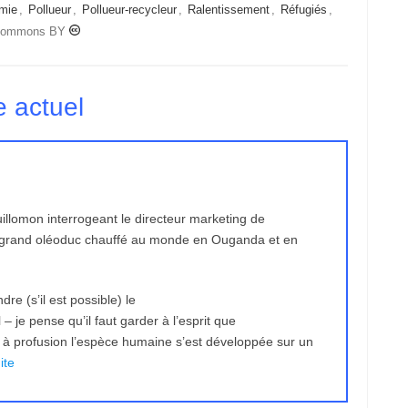
mie
,
Pollueur
,
Pollueur-recycleur
,
Ralentissement
,
Réfugiés
,
 commons BY
 actuel
illomon interrogeant le directeur marketing de
us grand oléoduc chauffé au monde en Ouganda et en
re (s’il est possible) le
 je pense qu’il faut garder à l’esprit que
à profusion l’espèce humaine s’est développée sur un
ite