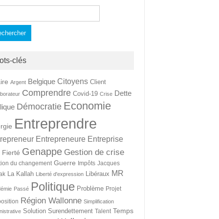
hercher :
ots-clés
Citoyens
Belgique
ire
Client
Argent
Comprendre
Dette
Covid-19
aborateur
Crise
Economie
Démocratie
lique
Entreprendre
rgie
repreneur
Entrepreneure
Entreprise
Genappe
Gestion de crise
Fierté
t
Guerre
tion du changement
Impôts
Jacques
MR
La Kallah
Libéraux
ak
Liberté d'expression
Politique
Problème
Projet
démie
Passé
Région Wallonne
osition
Simplification
Temps
Solution
Surendettement
Talent
nistrative