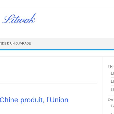
 Litwak
NDE D’UN OUVRAGE
L’H
L
L
L
Chine produit, l’Union
Des
De