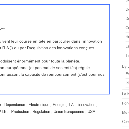
D
D
D
Cu
ve:
H
ent leur course en tête en particulier dans l’innovation
L
 l’I.A.)) ou par l’acquisition des innovations conçues
T
roduisent énormément pour toute la planète,
By 
ion européenne (et pas mal de ses entités) régule
E
onnaissant la capacité de remboursement (c’est pour nos
It
La 
Fon
e
,
Dépendance
,
Electronique
,
Energie
,
I.A.
,
innovation
,
P.I.B.
,
Production
,
Régulation
,
Union Européenne
,
USA
Me 
Com