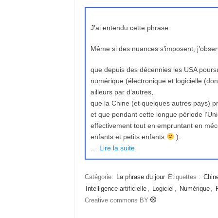
J’ai entendu cette phrase.
Même si des nuances s’imposent, j’obser
que depuis des décennies les USA poursuiv
numérique (électronique et logicielle (dont
ailleurs par d’autres,
que la Chine (et quelques autres pays) p
et que pendant cette longue période l’Un
effectivement tout en empruntant en méc
enfants et petits enfants
).
…
Lire la suite
Catégorie:
La phrase du jour
Étiquettes :
Chin
Intelligence artificielle
,
Logiciel
,
Numérique
,
Creative commons BY