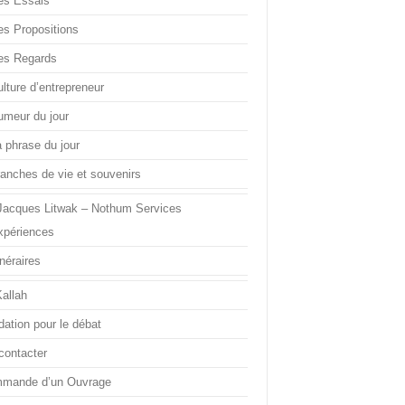
es Essais
es Propositions
es Regards
lture d’entrepreneur
umeur du jour
a phrase du jour
ranches de vie et souvenirs
Jacques Litwak – Nothum Services
xpériences
inéraires
Kallah
dation pour le débat
contacter
mande d’un Ouvrage