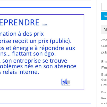
Rec
M
Affa
Coll
pub
Ene
Ent
Eta
Ges
Litw
Pan
Prop
admi