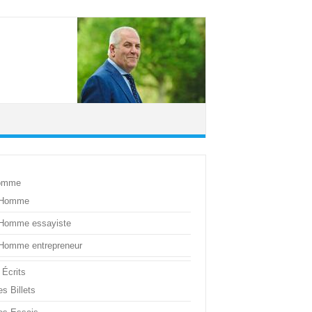
omme
’Homme
’Homme essayiste
’Homme entrepreneur
 Écrits
s Billets