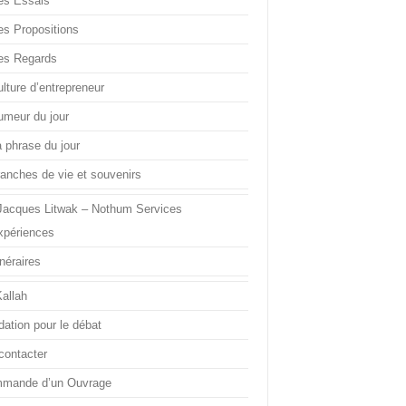
es Essais
es Propositions
es Regards
lture d’entrepreneur
umeur du jour
a phrase du jour
ranches de vie et souvenirs
Jacques Litwak – Nothum Services
xpériences
inéraires
Kallah
dation pour le débat
contacter
mande d’un Ouvrage