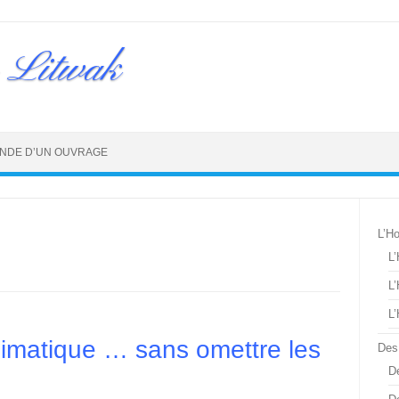
 Litwak
NDE D’UN OUVRAGE
L’H
L
L
L
climatique … sans omettre les
Des
De