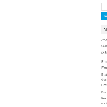
Rec
M
Affa
Coll
pub
Ene
Ent
Eta
Ges
Litw
Pan
Prop
admi