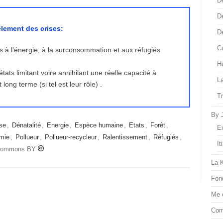
D
D
êlement des crises:
D
Cu
es à l’énergie, à la surconsommation et aux réfugiés
H
ts limitant voire annihilant une réelle capacité à
L
ong terme (si tel est leur rôle) .
T
By 
se
,
Dénatalité
,
Energie
,
Espèce humaine
,
Etats
,
Forêt
,
E
mie
,
Pollueur
,
Pollueur-recycleur
,
Ralentissement
,
Réfugiés
,
It
 commons BY
La 
Fon
Me 
Com