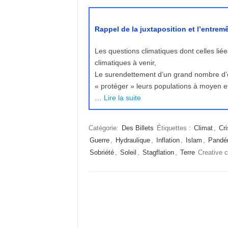
Rappel de la juxtaposition et l’entrem
Les questions climatiques dont celles lié
climatiques à venir,
Le surendettement d’un grand nombre d’éta
« protéger » leurs populations à moyen et l
…
Lire la suite
Catégorie:
Des Billets
Étiquettes :
Climat
,
Cri
Guerre
,
Hydraulique
,
Inflation
,
Islam
,
Pandé
Sobriété
,
Soleil
,
Stagflation
,
Terre
Creative