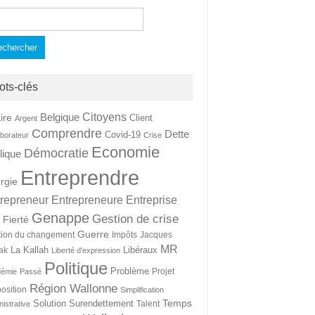
hercher :
ots-clés
Citoyens
Belgique
ire
Client
Argent
Comprendre
Dette
Covid-19
aborateur
Crise
Economie
Démocratie
lique
Entreprendre
rgie
repreneur
Entrepreneure
Entreprise
Genappe
Gestion de crise
Fierté
t
Guerre
tion du changement
Impôts
Jacques
MR
La Kallah
Libéraux
ak
Liberté d'expression
Politique
Problème
Projet
démie
Passé
Région Wallonne
osition
Simplification
Temps
Solution
Surendettement
Talent
nistrative