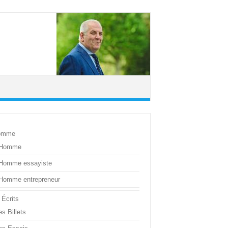
omme
’Homme
’Homme essayiste
’Homme entrepreneur
 Écrits
s Billets