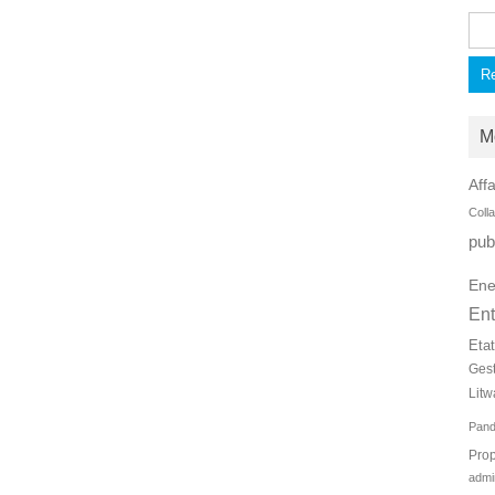
Rec
M
Affa
Coll
pub
Ene
Ent
Eta
Ges
Litw
Pan
Prop
admi