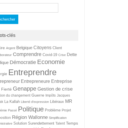
hercher :
ots-clés
Citoyens
Belgique
ire
Client
Argent
Comprendre
Dette
Covid-19
aborateur
Crise
Economie
Démocratie
lique
Entreprendre
rgie
repreneur
Entrepreneure
Entreprise
Genappe
Gestion de crise
Fierté
t
Guerre
tion du changement
Impôts
Jacques
MR
La Kallah
Libéraux
ak
Liberté d'expression
Politique
Problème
Projet
démie
Passé
Région Wallonne
osition
Simplification
Temps
Solution
Surendettement
Talent
nistrative