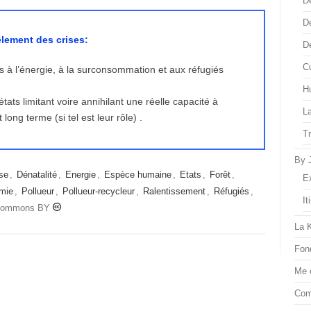
D
D
êlement des crises:
D
Cu
es à l’énergie, à la surconsommation et aux réfugiés
H
ts limitant voire annihilant une réelle capacité à
L
ong terme (si tel est leur rôle) .
T
By 
se
,
Dénatalité
,
Energie
,
Espèce humaine
,
Etats
,
Forêt
,
E
mie
,
Pollueur
,
Pollueur-recycleur
,
Ralentissement
,
Réfugiés
,
It
 commons BY
La 
Fon
Me 
Com