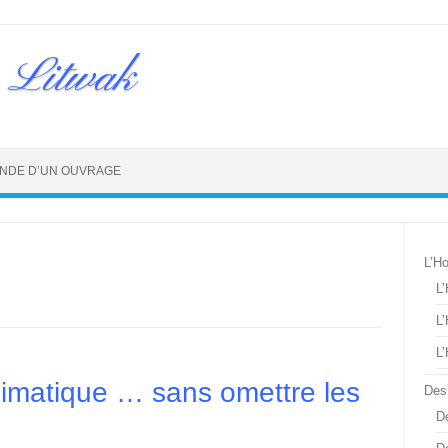
 Litwak
NDE D’UN OUVRAGE
L’H
L
L
L
climatique … sans omettre les
Des
De