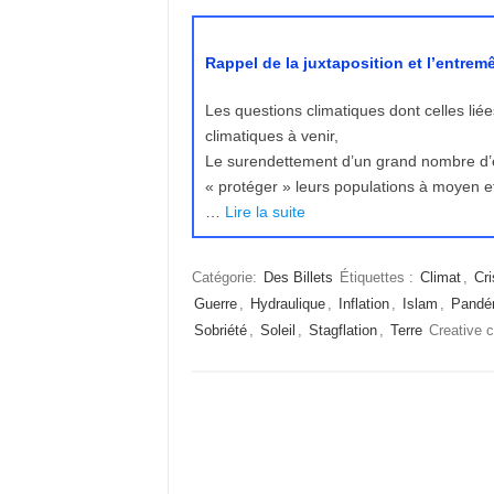
Rappel de la juxtaposition et l’entrem
Les questions climatiques dont celles lié
climatiques à venir,
Le surendettement d’un grand nombre d’éta
« protéger » leurs populations à moyen et l
…
Lire la suite
Catégorie:
Des Billets
Étiquettes :
Climat
,
Cri
Guerre
,
Hydraulique
,
Inflation
,
Islam
,
Pandé
Sobriété
,
Soleil
,
Stagflation
,
Terre
Creative