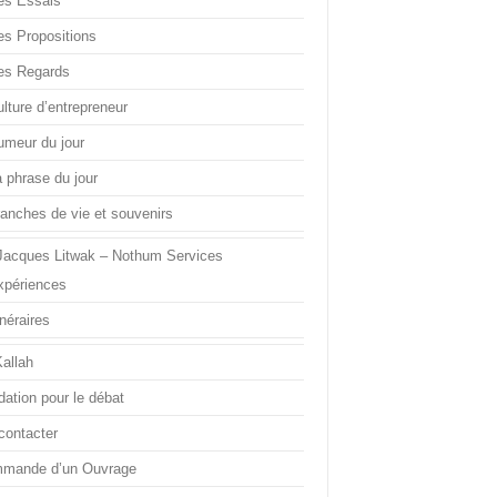
es Essais
es Propositions
es Regards
lture d’entrepreneur
umeur du jour
a phrase du jour
ranches de vie et souvenirs
Jacques Litwak – Nothum Services
xpériences
inéraires
Kallah
dation pour le débat
contacter
mande d’un Ouvrage