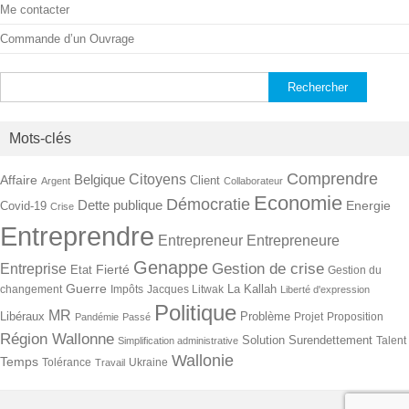
Me contacter
Commande d’un Ouvrage
Rechercher :
Mots-clés
Comprendre
Citoyens
Belgique
Affaire
Client
Argent
Collaborateur
Economie
Démocratie
Dette publique
Energie
Covid-19
Crise
Entreprendre
Entrepreneur
Entrepreneure
Genappe
Gestion de crise
Entreprise
Fierté
Etat
Gestion du
Guerre
La Kallah
changement
Impôts
Jacques Litwak
Liberté d'expression
Politique
MR
Libéraux
Problème
Projet
Proposition
Pandémie
Passé
Région Wallonne
Solution
Surendettement
Talent
Simplification administrative
Wallonie
Temps
Tolérance
Ukraine
Travail