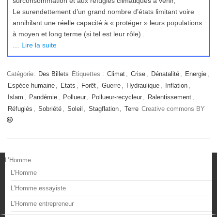
surconsommation et aux réfugiés climatiques à venir,
Le surendettement d’un grand nombre d’états limitant voire
annihilant une réelle capacité à « protéger » leurs populations
à moyen et long terme (si tel est leur rôle) .
…
Lire la suite
Catégorie:
Des Billets
Étiquettes :
Climat
,
Crise
,
Dénatalité
,
Energie
,
Espèce humaine
,
Etats
,
Forêt
,
Guerre
,
Hydraulique
,
Inflation
,
Islam
,
Pandémie
,
Pollueur
,
Pollueur-recycleur
,
Ralentissement
,
Réfugiés
,
Sobriété
,
Soleil
,
Stagflation
,
Terre
Creative commons BY
L’Homme
L’Homme
L’Homme essayiste
L’Homme entrepreneur