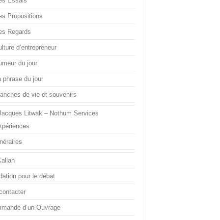
es Essais
es Propositions
es Regards
lture d’entrepreneur
umeur du jour
a phrase du jour
ranches de vie et souvenirs
Jacques Litwak – Nothum Services
xpériences
inéraires
Kallah
dation pour le débat
contacter
mande d’un Ouvrage