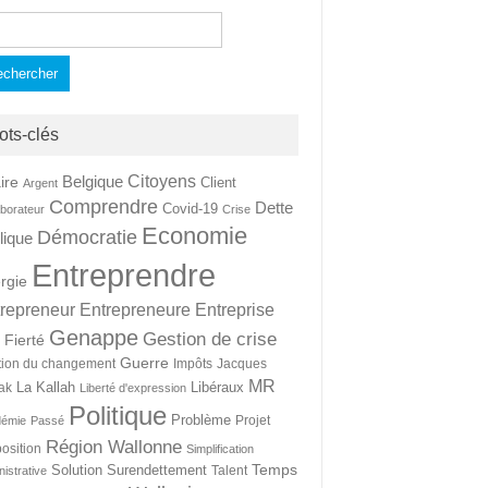
hercher :
ots-clés
Citoyens
Belgique
ire
Client
Argent
Comprendre
Dette
Covid-19
aborateur
Crise
Economie
Démocratie
lique
Entreprendre
rgie
repreneur
Entrepreneure
Entreprise
Genappe
Gestion de crise
Fierté
t
Guerre
tion du changement
Impôts
Jacques
MR
La Kallah
Libéraux
ak
Liberté d'expression
Politique
Problème
Projet
démie
Passé
Région Wallonne
osition
Simplification
Temps
Solution
Surendettement
Talent
nistrative