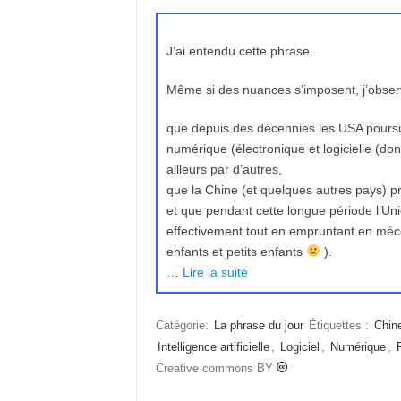
J’ai entendu cette phrase.
Même si des nuances s’imposent, j’obser
que depuis des décennies les USA poursuiv
numérique (électronique et logicielle (dont
ailleurs par d’autres,
que la Chine (et quelques autres pays) p
et que pendant cette longue période l’Un
effectivement tout en empruntant en méc
enfants et petits enfants
).
…
Lire la suite
Catégorie:
La phrase du jour
Étiquettes :
Chin
Intelligence artificielle
,
Logiciel
,
Numérique
,
Creative commons BY