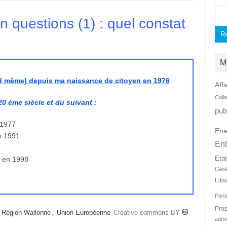
Rec
 questions (1) : quel constat
M
nd même) depuis ma naissance de citoyen en 1976
Affa
Coll
0 ème siècle et du suivant :
pub
 1977
Ene
n 1991
Ent
Eta
t en 1998
Ges
Litw
Pan
Prop
,
Région Wallonne
,
Union Européenne
Creative commons BY
admi