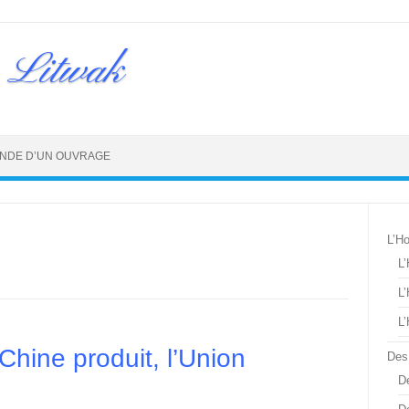
 Litwak
NDE D’UN OUVRAGE
L’H
L
L
L
Chine produit, l’Union
Des
De