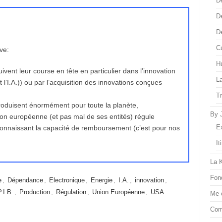
D
D
D
Cu
ve:
H
ent leur course en tête en particulier dans l’innovation
L
 l’I.A.)) ou par l’acquisition des innovations conçues
T
roduisent énormément pour toute la planète,
By 
ion européenne (et pas mal de ses entités) régule
E
onnaissant la capacité de remboursement (c’est pour nos
It
La 
Fon
e
,
Dépendance
,
Electronique
,
Energie
,
I.A.
,
innovation
,
P.I.B.
,
Production
,
Régulation
,
Union Européenne
,
USA
Me 
Com