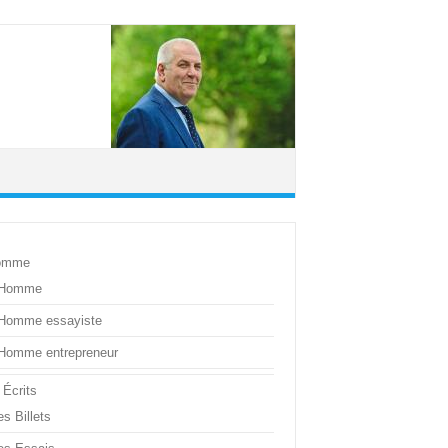
omme
’Homme
’Homme essayiste
’Homme entrepreneur
 Écrits
s Billets