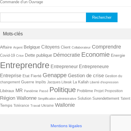
Commande d’un Ouvrage
Rechercher :
Mots-clés
Comprendre
Citoyens
Belgique
Affaire
Client
Argent
Collaborateur
Economie
Démocratie
Dette publique
Energie
Covid-19
Crise
Entreprendre
Entrepreneur
Entrepreneure
Genappe
Gestion de crise
Entreprise
Fierté
Etat
Gestion du
Guerre
La Kallah
changement
Impôts
Jacques Litwak
Liberté d'expression
Politique
MR
Libéraux
Problème
Projet
Proposition
Pandémie
Passé
Région Wallonne
Solution
Surendettement
Talent
Simplification administrative
Wallonie
Temps
Tolérance
Ukraine
Travail
Mentions légales