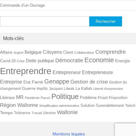
Commande d’un Ouvrage
Rechercher :
Mots-clés
Comprendre
Citoyens
Belgique
Affaire
Client
Argent
Collaborateur
Economie
Démocratie
Dette publique
Energie
Covid-19
Crise
Entreprendre
Entrepreneur
Entrepreneure
Genappe
Gestion de crise
Entreprise
Fierté
Etat
Gestion du
Guerre
La Kallah
changement
Impôts
Jacques Litwak
Liberté d'expression
Politique
MR
Libéraux
Problème
Projet
Proposition
Pandémie
Passé
Région Wallonne
Solution
Surendettement
Talent
Simplification administrative
Wallonie
Temps
Tolérance
Ukraine
Travail
Mentions légales