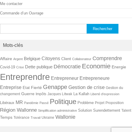
Me contacter
Commande d’un Ouvrage
Rechercher :
Mots-clés
Comprendre
Citoyens
Belgique
Affaire
Client
Argent
Collaborateur
Economie
Démocratie
Dette publique
Energie
Covid-19
Crise
Entreprendre
Entrepreneur
Entrepreneure
Genappe
Gestion de crise
Entreprise
Fierté
Etat
Gestion du
Guerre
La Kallah
changement
Impôts
Jacques Litwak
Liberté d'expression
Politique
MR
Libéraux
Problème
Projet
Proposition
Pandémie
Passé
Région Wallonne
Solution
Surendettement
Talent
Simplification administrative
Wallonie
Temps
Tolérance
Ukraine
Travail