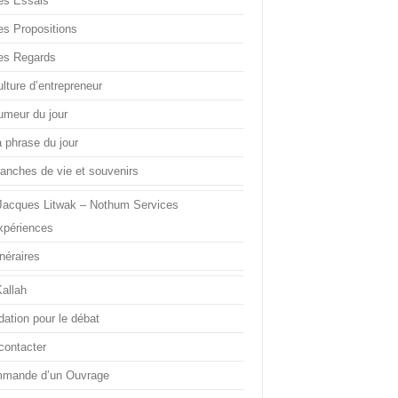
es Essais
es Propositions
es Regards
lture d’entrepreneur
umeur du jour
a phrase du jour
ranches de vie et souvenirs
Jacques Litwak – Nothum Services
xpériences
inéraires
Kallah
dation pour le débat
contacter
mande d’un Ouvrage