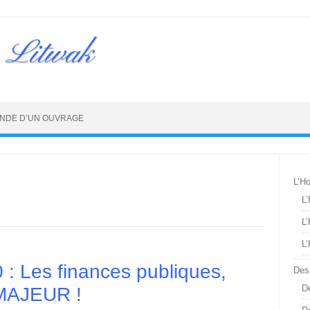
 Litwak
NDE D’UN OUVRAGE
L’H
L
L
L
0 : Les finances publiques,
Des
De
MAJEUR !