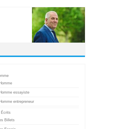
omme
’Homme
’Homme essayiste
’Homme entrepreneur
 Écrits
s Billets