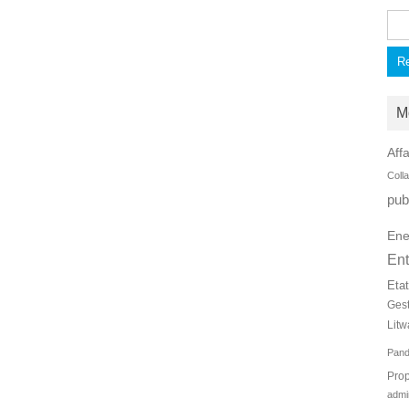
Rec
M
Affa
Coll
pub
Ene
Ent
Eta
Ges
Litw
Pan
Prop
admi