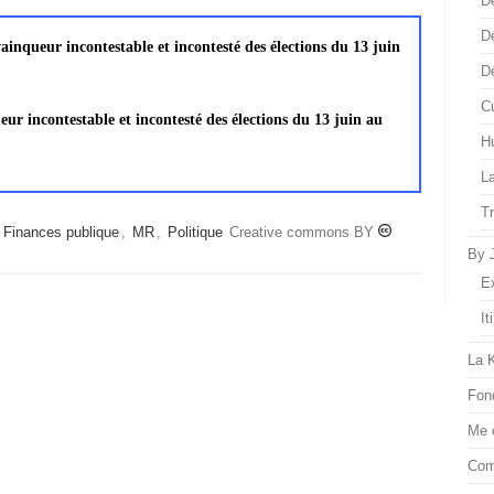
D
D
 vainqueur incontestable et incontesté des élections du 13 juin
D
Cu
ueur incontestable et incontesté des élections du 13 juin au
H
L
T
,
Finances publique
,
MR
,
Politique
Creative commons BY
By 
E
It
La 
Fon
Me 
Com