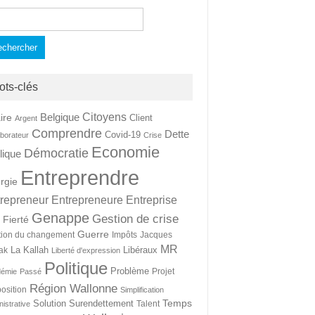
hercher :
ots-clés
Citoyens
Belgique
ire
Client
Argent
Comprendre
Dette
Covid-19
aborateur
Crise
Economie
Démocratie
lique
Entreprendre
rgie
repreneur
Entrepreneure
Entreprise
Genappe
Gestion de crise
Fierté
t
Guerre
tion du changement
Impôts
Jacques
MR
La Kallah
Libéraux
ak
Liberté d'expression
Politique
Problème
Projet
démie
Passé
Région Wallonne
osition
Simplification
Temps
Solution
Surendettement
Talent
nistrative