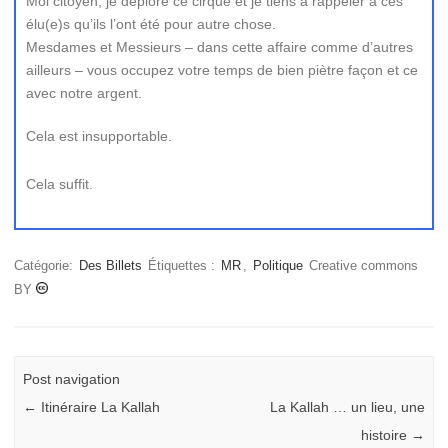
Moi citoyen, je déplore ce cirque et je tiens à rappeler à ces
élu(e)s qu’ils l’ont été pour autre chose.
Mesdames et Messieurs – dans cette affaire comme d’autres
ailleurs – vous occupez votre temps de bien piètre façon et ce
avec notre argent.
Cela est insupportable.
Cela suffit.
Catégorie:
Des Billets
Étiquettes :
MR
,
Politique
Creative commons
BY
Post navigation
←
Itinéraire La Kallah
La Kallah … un lieu, une
histoire
→