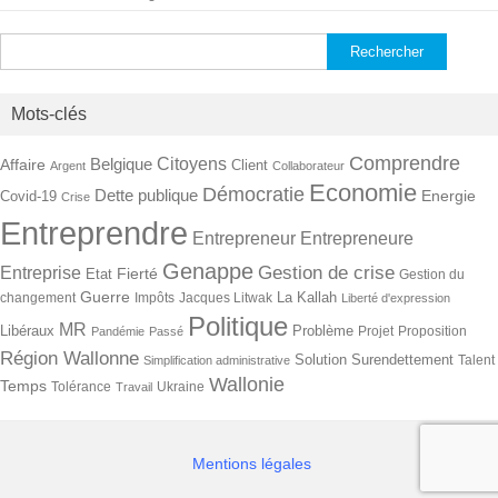
Rechercher :
Mots-clés
Comprendre
Citoyens
Belgique
Affaire
Client
Argent
Collaborateur
Economie
Démocratie
Dette publique
Energie
Covid-19
Crise
Entreprendre
Entrepreneur
Entrepreneure
Genappe
Gestion de crise
Entreprise
Fierté
Etat
Gestion du
Guerre
La Kallah
changement
Impôts
Jacques Litwak
Liberté d'expression
Politique
MR
Libéraux
Problème
Projet
Proposition
Pandémie
Passé
Région Wallonne
Solution
Surendettement
Talent
Simplification administrative
Wallonie
Temps
Tolérance
Ukraine
Travail
Mentions légales