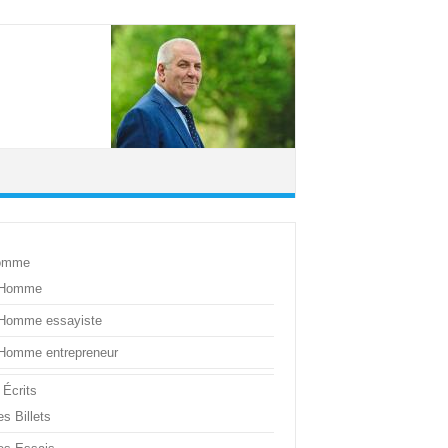
omme
’Homme
’Homme essayiste
’Homme entrepreneur
 Écrits
s Billets