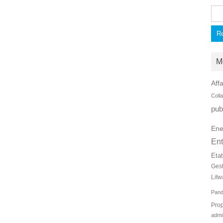
Rec
M
Affa
Coll
pub
Ene
Ent
Eta
Ges
Litw
Pan
Prop
admi