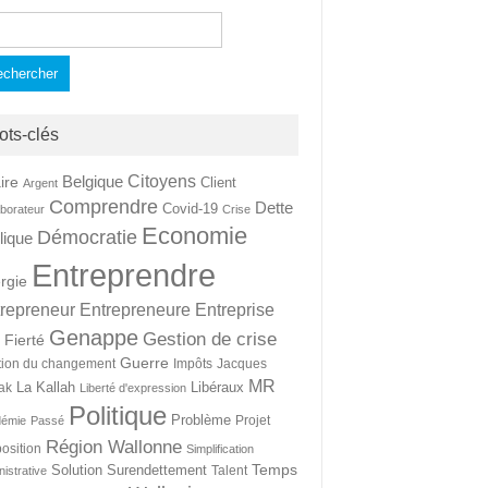
hercher :
ots-clés
Citoyens
Belgique
ire
Client
Argent
Comprendre
Dette
Covid-19
aborateur
Crise
Economie
Démocratie
lique
Entreprendre
rgie
repreneur
Entrepreneure
Entreprise
Genappe
Gestion de crise
Fierté
t
Guerre
tion du changement
Impôts
Jacques
MR
La Kallah
Libéraux
ak
Liberté d'expression
Politique
Problème
Projet
démie
Passé
Région Wallonne
osition
Simplification
Temps
Solution
Surendettement
Talent
nistrative