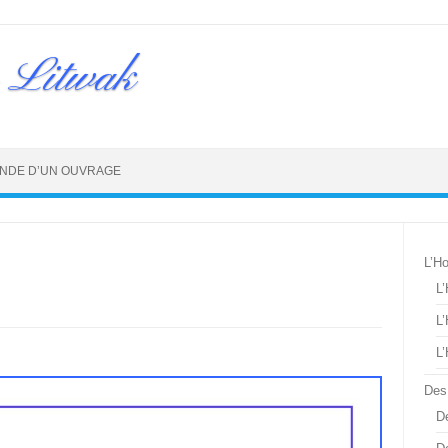
 Litwak
NDE D’UN OUVRAGE
L’H
L
L
L
Des
De