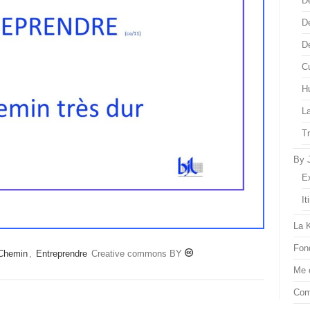
D
D
D
Cu
H
L
T
By 
E
It
La 
Fon
Chemin
,
Entreprendre
Creative commons BY
Me 
Com