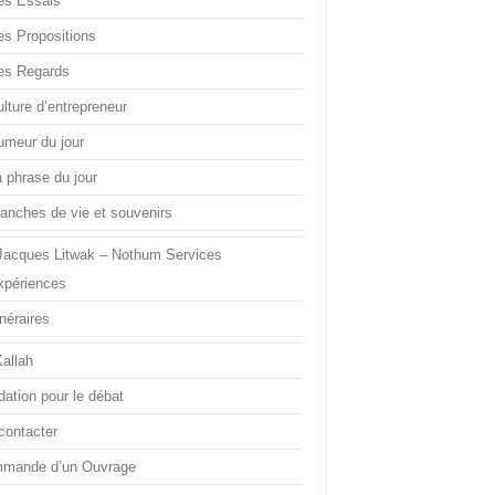
es Essais
es Propositions
es Regards
lture d’entrepreneur
umeur du jour
a phrase du jour
ranches de vie et souvenirs
Jacques Litwak – Nothum Services
xpériences
inéraires
Kallah
dation pour le débat
contacter
mande d’un Ouvrage