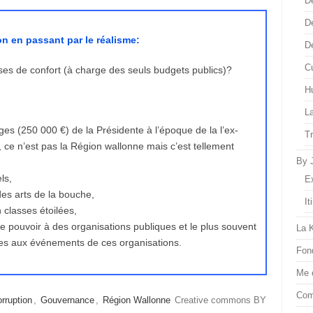
D
D
on en passant par le réalisme:
D
Cu
ses de confort (à charge des seuls budgets publics)?
H
L
ges (250 000 €) de la Présidente à l’époque de la l’ex-
T
ce n’est pas la Région wallonne mais c’est tellement
By 
ls,
E
des arts de la bouche,
It
 classes étoilées,
 pouvoir à des organisations publiques et le plus souvent
La 
tes aux événements de ces organisations.
Fon
Me 
Com
rruption
,
Gouvernance
,
Région Wallonne
Creative commons BY