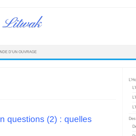
 Litwak
NDE D’UN OUVRAGE
L’H
L
L
L
 questions (2) : quelles
Des
De