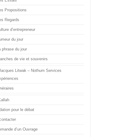
es Essais
es Propositions
es Regards
lture d’entrepreneur
umeur du jour
a phrase du jour
ranches de vie et souvenirs
Jacques Litwak – Nothum Services
xpériences
inéraires
Kallah
dation pour le débat
contacter
mande d’un Ouvrage