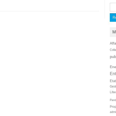
Rec
M
Affa
Coll
pub
Ene
Ent
Eta
Ges
Litw
Pan
Prop
admi