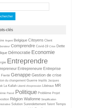
hercher :
ots-clés
Citoyens
Belgique
ire
Client
Argent
Comprendre
Dette
Covid-19
aborateur
Crise
Economie
Démocratie
lique
Entreprendre
rgie
repreneur
Entrepreneure
Entreprise
Genappe
Gestion de crise
Fierté
t
Guerre
tion du changement
Impôts
Jacques
MR
La Kallah
Libéraux
ak
Liberté d'expression
Politique
Problème
Projet
démie
Passé
Région Wallonne
osition
Simplification
Temps
Solution
Surendettement
Talent
nistrative