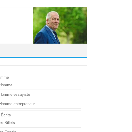
omme
’Homme
’Homme essayiste
’Homme entrepreneur
 Écrits
s Billets