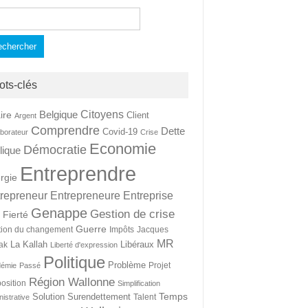
hercher :
ots-clés
Citoyens
Belgique
ire
Client
Argent
Comprendre
Dette
Covid-19
aborateur
Crise
Economie
Démocratie
lique
Entreprendre
rgie
repreneur
Entrepreneure
Entreprise
Genappe
Gestion de crise
Fierté
t
Guerre
tion du changement
Impôts
Jacques
MR
La Kallah
Libéraux
ak
Liberté d'expression
Politique
Problème
Projet
démie
Passé
Région Wallonne
osition
Simplification
Temps
Solution
Surendettement
Talent
nistrative