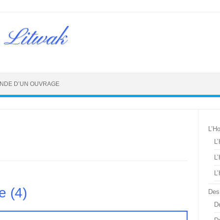
 Litwak
NDE D’UN OUVRAGE
L’H
L
L
L
e (4)
Des
De