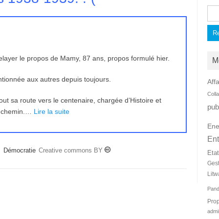
Rec
layer le propos de Mamy, 87 ans, propos formulé hier.
M
tionnée aux autres depuis toujours.
Affa
Coll
t sa route vers le centenaire, chargée d’Histoire et
pub
on chemin.…
Lire la suite
Ene
Ent
,
Démocratie
Creative commons BY
Eta
Ges
Litw
Pan
Prop
admi