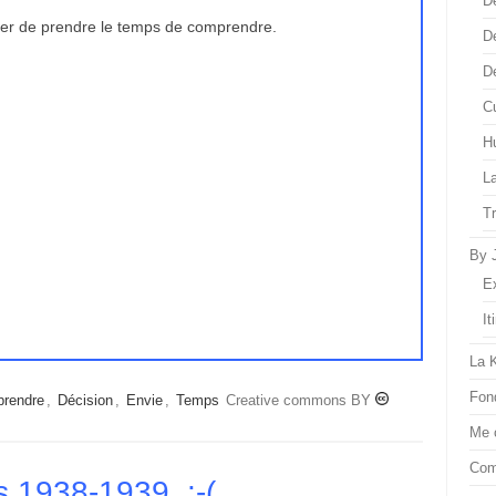
D
ider de prendre le temps de comprendre.
D
D
Cu
H
L
T
By 
E
It
La 
Fon
rendre
,
Décision
,
Envie
,
Temps
Creative commons BY
Me 
Com
 1938-1939. :-(