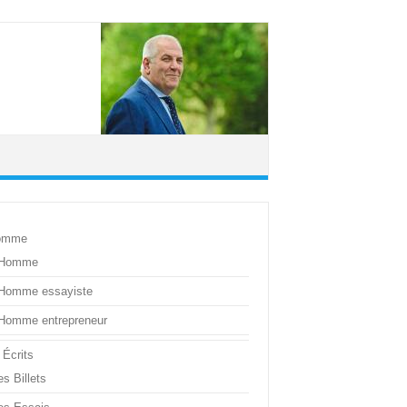
omme
’Homme
’Homme essayiste
’Homme entrepreneur
 Écrits
s Billets