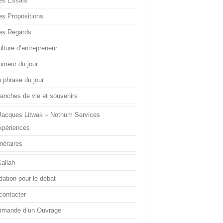
es Essais
es Propositions
es Regards
lture d’entrepreneur
umeur du jour
a phrase du jour
ranches de vie et souvenirs
Jacques Litwak – Nothum Services
xpériences
inéraires
Kallah
dation pour le débat
contacter
mande d’un Ouvrage