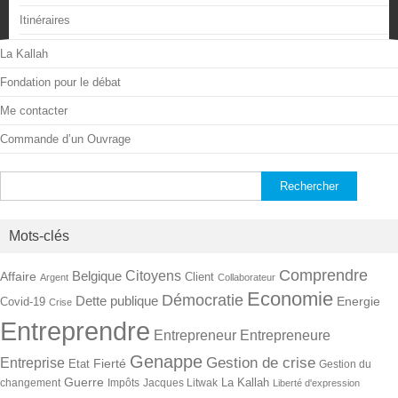
Itinéraires
La Kallah
Fondation pour le débat
Me contacter
Commande d’un Ouvrage
Rechercher :
Mots-clés
Comprendre
Citoyens
Belgique
Affaire
Client
Argent
Collaborateur
Economie
Démocratie
Dette publique
Energie
Covid-19
Crise
Entreprendre
Entrepreneur
Entrepreneure
Genappe
Gestion de crise
Entreprise
Fierté
Etat
Gestion du
Guerre
La Kallah
changement
Impôts
Jacques Litwak
Liberté d'expression