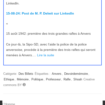
Linkedln.
15-08-24: Post de M. P. Delwit sur Linkedln
«
15 août 1942: première des trois grandes rafles à Anvers
Ce jour-là, la Sipo-SD, avec l’aide la police de la police
anversoise, procède à la première des trois rafles qui seront
menées à Anvers.…
Lire la suite
Catégorie:
Des Billets
Étiquettes :
Anvers
,
Devoirdemémoire
,
Ethique
,
Mémoire
,
Politique
,
Professeur
,
Rafle
,
Shoah
Creative
commons BY
L’Homme