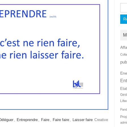
Rec
M
Affa
Coll
pub
Ene
Ent
Eta
Ges
Litw
Pan
Prop
Déléguer
,
Entreprendre
,
Faire
,
Faire faire
,
Laisser faire
Creative
admi