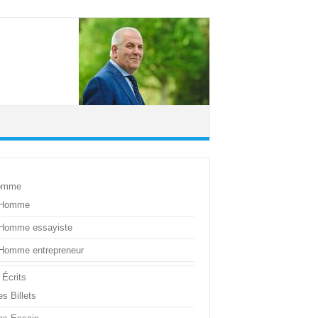
omme
’Homme
’Homme essayiste
’Homme entrepreneur
 Écrits
s Billets