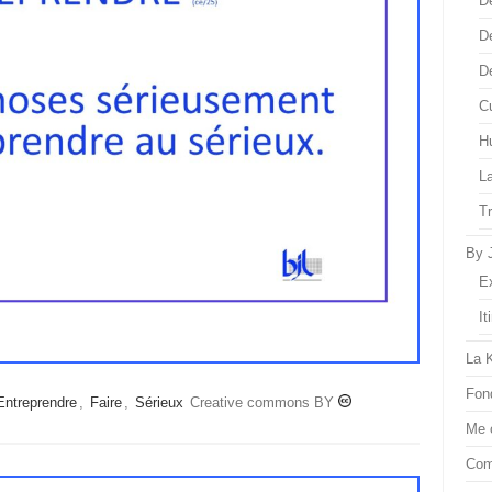
D
D
D
Cu
H
L
T
By 
E
It
La 
Fon
Entreprendre
,
Faire
,
Sérieux
Creative commons BY
Me 
Com