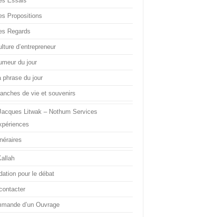
es Essais
es Propositions
es Regards
lture d’entrepreneur
umeur du jour
a phrase du jour
ranches de vie et souvenirs
Jacques Litwak – Nothum Services
xpériences
inéraires
Kallah
dation pour le débat
contacter
mande d’un Ouvrage