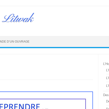
 Litwak
NDE D’UN OUVRAGE
L’H
L
L
L
Des
De