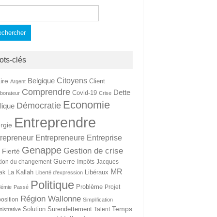
hercher :
ots-clés
Citoyens
Belgique
ire
Client
Argent
Comprendre
Dette
Covid-19
aborateur
Crise
Economie
Démocratie
lique
Entreprendre
rgie
repreneur
Entrepreneure
Entreprise
Genappe
Gestion de crise
Fierté
t
Guerre
tion du changement
Impôts
Jacques
MR
La Kallah
Libéraux
ak
Liberté d'expression
Politique
Problème
Projet
démie
Passé
Région Wallonne
osition
Simplification
Temps
Solution
Surendettement
Talent
nistrative