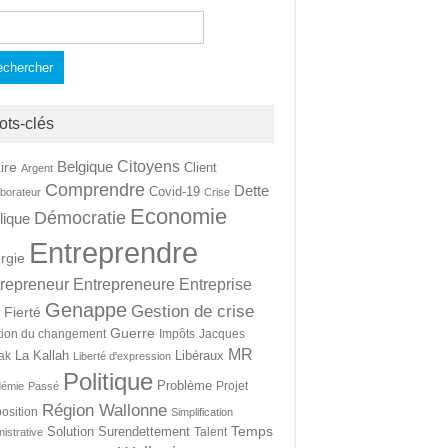
hercher :
ots-clés
Citoyens
Belgique
ire
Client
Argent
Comprendre
Dette
Covid-19
aborateur
Crise
Economie
Démocratie
lique
Entreprendre
rgie
repreneur
Entrepreneure
Entreprise
Genappe
Gestion de crise
Fierté
t
Guerre
tion du changement
Impôts
Jacques
MR
La Kallah
Libéraux
ak
Liberté d'expression
Politique
Problème
Projet
démie
Passé
Région Wallonne
osition
Simplification
Temps
Solution
Surendettement
Talent
nistrative