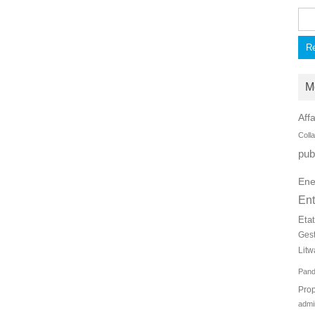
Rec
M
Affa
Coll
pub
Ene
Ent
Eta
Ges
Litw
Pan
Prop
admi