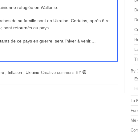
D
inienne réfugiée en Wallonie.
D
D
ches de sa famille sont en Ukraine. Certains, après être
, sont retournés au pays.
Cu
H
tants de ce pays en guerre, sera l’hiver à venir.…
L
T
By 
re
,
Inflation
,
Ukraine
Creative commons BY
E
It
La 
Fon
Me 
Com