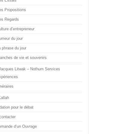
es Essais
es Propositions
es Regards
lture d’entrepreneur
umeur du jour
a phrase du jour
ranches de vie et souvenirs
Jacques Litwak – Nothum Services
xpériences
inéraires
Kallah
dation pour le débat
contacter
mande d’un Ouvrage