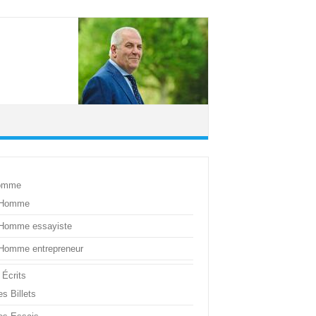
omme
’Homme
’Homme essayiste
’Homme entrepreneur
 Écrits
s Billets