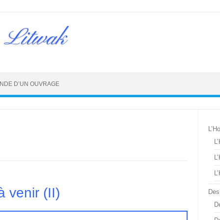
 Litwak
NDE D’UN OUVRAGE
L’H
L
L
L
 venir (II)
Des
De