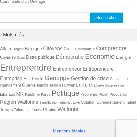
Commande d’un Ouvrage
Rechercher :
Mots-clés
Comprendre
Citoyens
Belgique
Affaire
Client
Argent
Collaborateur
Economie
Démocratie
Dette publique
Energie
Covid-19
Crise
Entreprendre
Entrepreneur
Entrepreneure
Genappe
Gestion de crise
Entreprise
Fierté
Etat
Gestion du
Guerre
La Kallah
changement
Impôts
Jacques Litwak
Liberté d'expression
Politique
MR
Libéraux
Problème
Projet
Proposition
Pandémie
Passé
Région Wallonne
Solution
Surendettement
Talent
Simplification administrative
Wallonie
Temps
Tolérance
Ukraine
Travail
Mentions légales