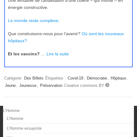
Une tentative de canalisation d’une colère – qui monte – en
énergie constructive.
Le monde reste complexe.
Que construisons-nous pour l’avenir?
Où sont les nouveaux
hôpitaux?
Et les vaccins?
…
Lire la suite
Catégorie:
Des Billets
Étiquettes :
Covid-19
,
Démocratie
,
Hôpitaux
,
Jeune
,
Jeunesse
,
Préservation
Creative commons BY
L’Homme
L’Homme
L’Homme essayiste