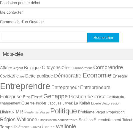
Fondation pour le débat
Me contacter
Commande d’un Ouvrage
Rechercher :
Mots-clés
Comprendre
Citoyens
Belgique
Affaire
Client
Argent
Collaborateur
Economie
Démocratie
Dette publique
Energie
Covid-19
Crise
Entreprendre
Entrepreneur
Entrepreneure
Genappe
Gestion de crise
Entreprise
Fierté
Etat
Gestion du
Guerre
La Kallah
changement
Impôts
Jacques Litwak
Liberté d'expression
Politique
MR
Libéraux
Problème
Projet
Proposition
Pandémie
Passé
Région Wallonne
Solution
Surendettement
Talent
Simplification administrative
Wallonie
Temps
Tolérance
Ukraine
Travail