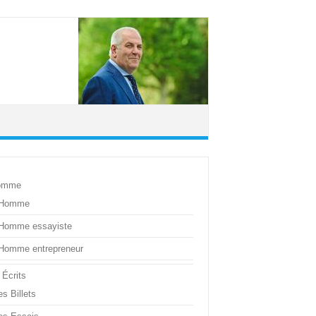
omme
’Homme
’Homme essayiste
’Homme entrepreneur
 Écrits
s Billets