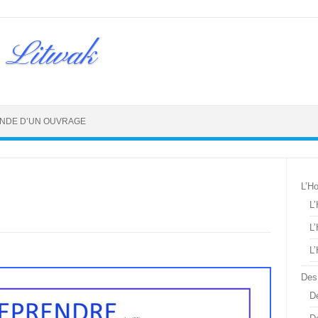
 Litwak
NDE D’UN OUVRAGE
L’H
L
L
L
Des
De