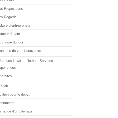
es Essais
es Propositions
es Regards
lture d’entrepreneur
umeur du jour
a phrase du jour
ranches de vie et souvenirs
Jacques Litwak – Nothum Services
xpériences
inéraires
Kallah
dation pour le débat
contacter
mande d’un Ouvrage