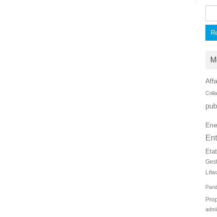
Rec
M
Affa
Coll
pub
Ene
Ent
Eta
Ges
Litw
Pan
Prop
admi