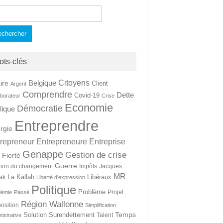
hercher :
ots-clés
Citoyens
Belgique
ire
Client
Argent
Comprendre
Dette
Covid-19
aborateur
Crise
Economie
Démocratie
lique
Entreprendre
rgie
repreneur
Entrepreneure
Entreprise
Genappe
Gestion de crise
Fierté
t
Guerre
tion du changement
Impôts
Jacques
MR
La Kallah
Libéraux
ak
Liberté d'expression
Politique
Problème
Projet
démie
Passé
Région Wallonne
osition
Simplification
Temps
Solution
Surendettement
Talent
nistrative