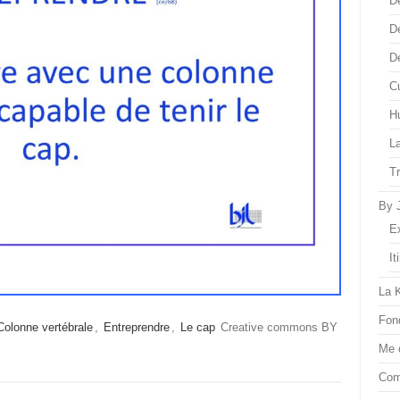
D
D
D
Cu
H
L
T
By 
E
It
La 
Fon
Colonne vertébrale
,
Entreprendre
,
Le cap
Creative commons BY
Me 
Com