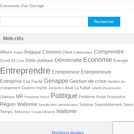
Commande d’un Ouvrage
Rechercher :
Mots-clés
Comprendre
Citoyens
Belgique
Affaire
Client
Argent
Collaborateur
Economie
Démocratie
Dette publique
Energie
Covid-19
Crise
Entreprendre
Entrepreneur
Entrepreneure
Genappe
Gestion de crise
Entreprise
Fierté
Etat
Gestion du
Guerre
La Kallah
changement
Impôts
Jacques Litwak
Liberté d'expression
Politique
MR
Libéraux
Problème
Projet
Proposition
Pandémie
Passé
Région Wallonne
Solution
Surendettement
Talent
Simplification administrative
Wallonie
Temps
Tolérance
Ukraine
Travail
Mentions légales