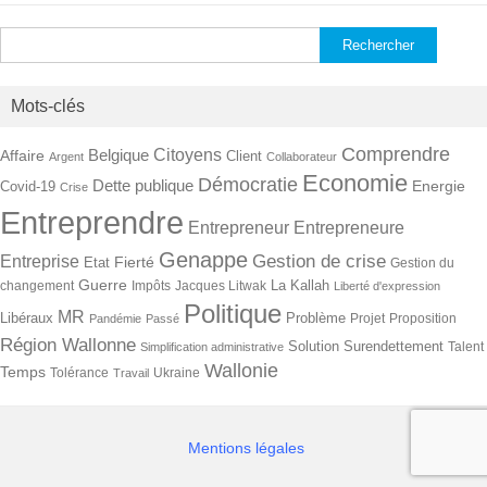
Rechercher :
Mots-clés
Comprendre
Citoyens
Belgique
Affaire
Client
Argent
Collaborateur
Economie
Démocratie
Dette publique
Energie
Covid-19
Crise
Entreprendre
Entrepreneur
Entrepreneure
Genappe
Gestion de crise
Entreprise
Fierté
Etat
Gestion du
Guerre
La Kallah
changement
Impôts
Jacques Litwak
Liberté d'expression
Politique
MR
Libéraux
Problème
Projet
Proposition
Pandémie
Passé
Région Wallonne
Solution
Surendettement
Talent
Simplification administrative
Wallonie
Temps
Tolérance
Ukraine
Travail
Mentions légales