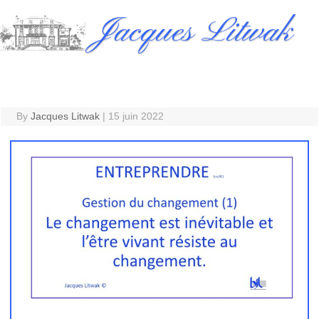
Skip
Jacques Litwak
to
content
By
Jacques Litwak
|
15 juin 2022