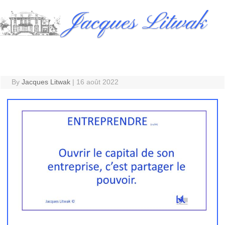
Skip
Jacques Litwak
to
content
By
Jacques Litwak
|
16 août 2022