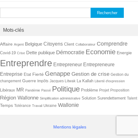
Rechercher :
Mots-clés
Comprendre
Citoyens
Belgique
Affaire
Client
Argent
Collaborateur
Economie
Démocratie
Dette publique
Energie
Covid-19
Crise
Entreprendre
Entrepreneur
Entrepreneure
Genappe
Gestion de crise
Entreprise
Fierté
Etat
Gestion du
Guerre
La Kallah
changement
Impôts
Jacques Litwak
Liberté d'expression
Politique
MR
Libéraux
Problème
Projet
Proposition
Pandémie
Passé
Région Wallonne
Solution
Surendettement
Talent
Simplification administrative
Wallonie
Temps
Tolérance
Ukraine
Travail
Mentions légales