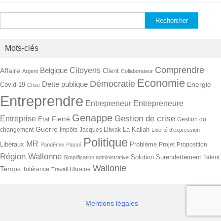
Rechercher :
Mots-clés
Comprendre
Citoyens
Belgique
Affaire
Client
Argent
Collaborateur
Economie
Démocratie
Dette publique
Energie
Covid-19
Crise
Entreprendre
Entrepreneur
Entrepreneure
Genappe
Gestion de crise
Entreprise
Fierté
Etat
Gestion du
Guerre
La Kallah
changement
Impôts
Jacques Litwak
Liberté d'expression
Politique
MR
Libéraux
Problème
Projet
Proposition
Pandémie
Passé
Région Wallonne
Solution
Surendettement
Talent
Simplification administrative
Wallonie
Temps
Tolérance
Ukraine
Travail
Mentions légales