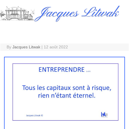
Skip
Jacques Litwak
to
content
By
Jacques Litwak
|
12 août 2022