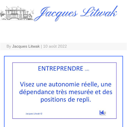
Skip
Jacques Litwak
to
content
By
Jacques Litwak
|
10 août 2022