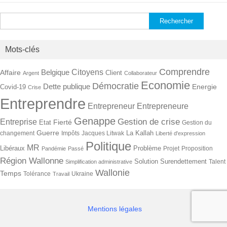
Rechercher :
Mots-clés
Comprendre
Citoyens
Belgique
Affaire
Client
Argent
Collaborateur
Economie
Démocratie
Dette publique
Energie
Covid-19
Crise
Entreprendre
Entrepreneur
Entrepreneure
Genappe
Gestion de crise
Entreprise
Fierté
Etat
Gestion du
Guerre
La Kallah
changement
Impôts
Jacques Litwak
Liberté d'expression
Politique
MR
Libéraux
Problème
Projet
Proposition
Pandémie
Passé
Région Wallonne
Solution
Surendettement
Talent
Simplification administrative
Wallonie
Temps
Tolérance
Ukraine
Travail
Mentions légales