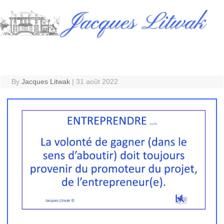
Skip
Jacques Litwak
to
content
By
Jacques Litwak
|
31 août 2022