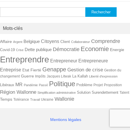
Rechercher :
Mots-clés
Comprendre
Citoyens
Belgique
Affaire
Client
Argent
Collaborateur
Economie
Démocratie
Dette publique
Energie
Covid-19
Crise
Entreprendre
Entrepreneur
Entrepreneure
Genappe
Gestion de crise
Entreprise
Fierté
Etat
Gestion du
Guerre
La Kallah
changement
Impôts
Jacques Litwak
Liberté d'expression
Politique
MR
Libéraux
Problème
Projet
Proposition
Pandémie
Passé
Région Wallonne
Solution
Surendettement
Talent
Simplification administrative
Wallonie
Temps
Tolérance
Ukraine
Travail
Mentions légales