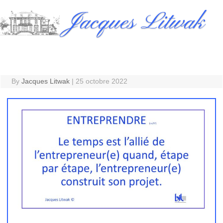
Skip
Jacques Litwak
to
content
By
Jacques Litwak
|
25 octobre 2022