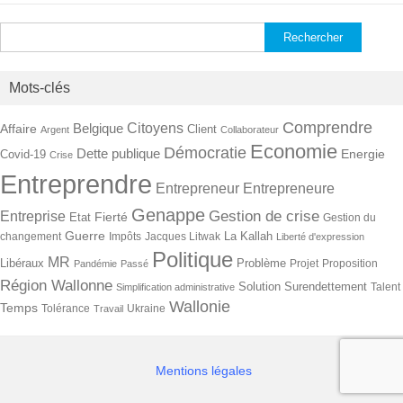
Rechercher :
Mots-clés
Comprendre
Citoyens
Belgique
Affaire
Client
Argent
Collaborateur
Economie
Démocratie
Dette publique
Energie
Covid-19
Crise
Entreprendre
Entrepreneur
Entrepreneure
Genappe
Gestion de crise
Entreprise
Fierté
Etat
Gestion du
Guerre
La Kallah
changement
Impôts
Jacques Litwak
Liberté d'expression
Politique
MR
Libéraux
Problème
Projet
Proposition
Pandémie
Passé
Région Wallonne
Solution
Surendettement
Talent
Simplification administrative
Wallonie
Temps
Tolérance
Ukraine
Travail
Mentions légales