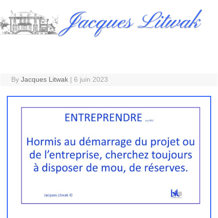
Skip
Jacques Litwak
to
content
By
Jacques Litwak
|
6 juin 2023