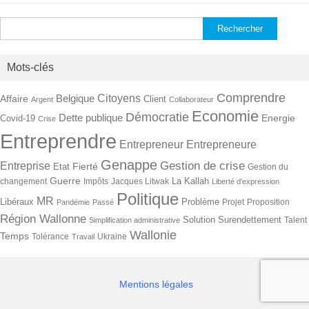
Rechercher :
Mots-clés
Comprendre
Citoyens
Belgique
Affaire
Client
Argent
Collaborateur
Economie
Démocratie
Dette publique
Energie
Covid-19
Crise
Entreprendre
Entrepreneur
Entrepreneure
Genappe
Gestion de crise
Entreprise
Fierté
Etat
Gestion du
Guerre
La Kallah
changement
Impôts
Jacques Litwak
Liberté d'expression
Politique
MR
Libéraux
Problème
Projet
Proposition
Pandémie
Passé
Région Wallonne
Solution
Surendettement
Talent
Simplification administrative
Wallonie
Temps
Tolérance
Ukraine
Travail
Mentions légales