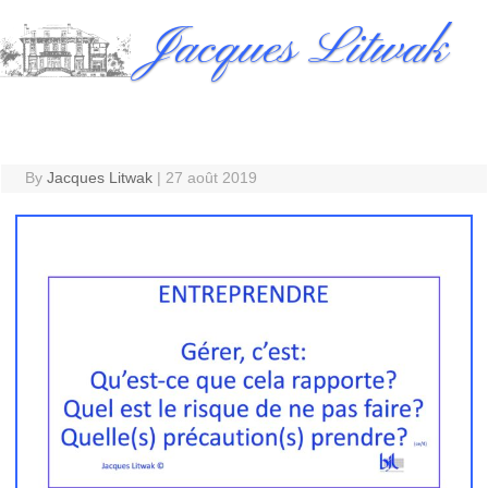
Skip
Jacques Litwak
to
content
By
Jacques Litwak
|
27 août 2019