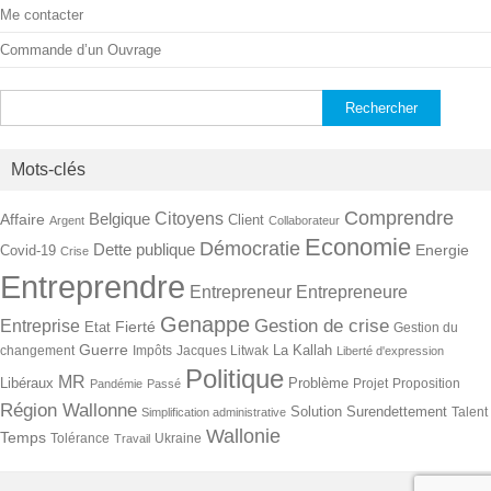
Me contacter
Commande d’un Ouvrage
Rechercher :
Mots-clés
Comprendre
Citoyens
Belgique
Affaire
Client
Argent
Collaborateur
Economie
Démocratie
Dette publique
Energie
Covid-19
Crise
Entreprendre
Entrepreneur
Entrepreneure
Genappe
Gestion de crise
Entreprise
Fierté
Etat
Gestion du
Guerre
La Kallah
changement
Impôts
Jacques Litwak
Liberté d'expression
Politique
MR
Libéraux
Problème
Projet
Proposition
Pandémie
Passé
Région Wallonne
Solution
Surendettement
Talent
Simplification administrative
Wallonie
Temps
Tolérance
Ukraine
Travail