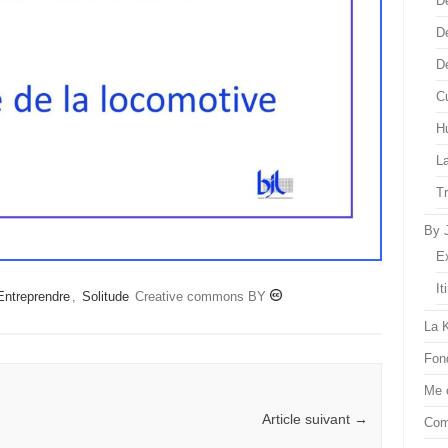
D
D
D
Cu
H
L
T
By 
E
It
Entreprendre
,
Solitude
Creative commons BY
La 
Fon
Me 
Article suivant
→
Com