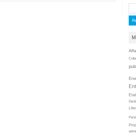
Rec
M
Affa
Coll
pub
Ene
Ent
Eta
Ges
Litw
Pan
Prop
admi