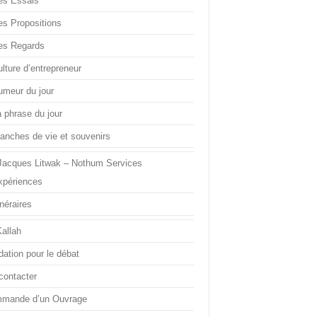
es Essais
es Propositions
es Regards
lture d’entrepreneur
umeur du jour
a phrase du jour
ranches de vie et souvenirs
Jacques Litwak – Nothum Services
xpériences
inéraires
Kallah
dation pour le débat
contacter
mande d’un Ouvrage