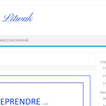
 Litwak
NDE D’UN OUVRAGE
L’H
L
L
L
Des
De