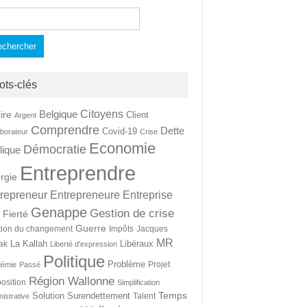
hercher :
ots-clés
Citoyens
Belgique
ire
Client
Argent
Comprendre
Dette
Covid-19
aborateur
Crise
Economie
Démocratie
lique
Entreprendre
rgie
repreneur
Entrepreneure
Entreprise
Genappe
Gestion de crise
Fierté
t
Guerre
tion du changement
Impôts
Jacques
MR
La Kallah
Libéraux
ak
Liberté d'expression
Politique
Problème
Projet
démie
Passé
Région Wallonne
osition
Simplification
Temps
Solution
Surendettement
Talent
nistrative