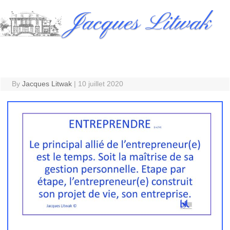
Skip
Jacques Litwak
to
content
By
Jacques Litwak
|
10 juillet 2020