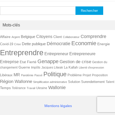
Rechercher :
Mots-clés
Comprendre
Citoyens
Belgique
Affaire
Client
Argent
Collaborateur
Economie
Démocratie
Dette publique
Energie
Covid-19
Crise
Entreprendre
Entrepreneur
Entrepreneure
Genappe
Gestion de crise
Entreprise
Fierté
Etat
Gestion du
Guerre
La Kallah
changement
Impôts
Jacques Litwak
Liberté d'expression
Politique
MR
Libéraux
Problème
Projet
Proposition
Pandémie
Passé
Région Wallonne
Solution
Surendettement
Talent
Simplification administrative
Wallonie
Temps
Tolérance
Ukraine
Travail
Mentions légales