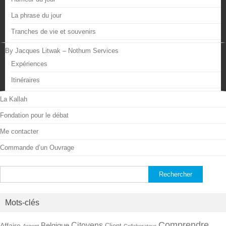
La phrase du jour
Tranches de vie et souvenirs
By Jacques Litwak – Nothum Services
Expériences
Itinéraires
La Kallah
Fondation pour le débat
Me contacter
Commande d’un Ouvrage
Rechercher :
Mots-clés
Comprendre
Citoyens
Belgique
Affaire
Client
Argent
Collaborateur