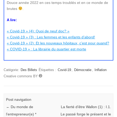
Douce année 2022 en ces temps troublés et en ce monde de
brutes
.
A lire:
« Covid-19 » (4): Quoi de neuf doc? »
« Covid-19 » (3) : Les femmes et les enfants d’abord!
« Covid-19 » (2): Et les nouveaux hôpitaux, c’est pour quand?
« COVID-19 » : La librairie du quartier est morte
Catégorie:
Des Billets
Étiquettes :
Covid-19
,
Démocratie
,
Inflation
Creative commons BY
Post navigation
←
Du monde de
La fierté d’être Wallon (1) : I.1.
l’entrepreneur(e) *
Le passé forge le présent et le